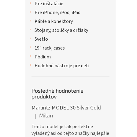
Pre inštalácie
Pre iPhone, iPod, iPad
Káble a konektory
Stojany, stoličky a držiaky
Svetlo
19" rack, cases
Pódium
Hudobné nástroje pre deti
Posledné hodnotenie
produktov
Marantz MODEL 30 Silver Gold
Milan
|
Hodnotenie produktu je 5 z 5 hviezdičiek.
Tento model je tak perfektne
vyladený asi od tejto značky najlepšie