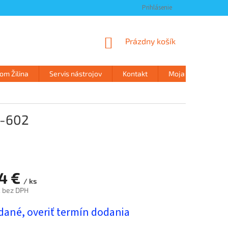
Prihlásenie
NÁKUPNÝ
Prázdny košík
KOŠÍK
m Žilina
Servis nástrojov
Kontakt
Moja objednávka
C-602
74 €
/ ks
€ bez DPH
ová
dané, overiť termín dodania