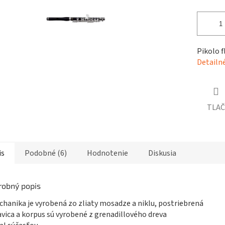
čiek.
Pikolo f
Detailn
TLAČ
is
Podobné (6)
Hodnotenie
Diskusia
robný popis
chanika je vyrobená zo zliaty mosadze a niklu, postriebrená
avica a korpus sú vyrobené z grenadillového dreva