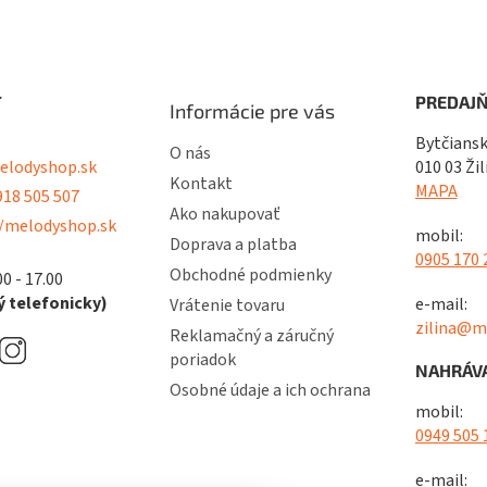
T
PREDAJŇ
Informácie pre vás
Bytčiansk
O nás
lodyshop.sk
010 03 Žil
Kontakt
MAPA
18 505 507
Ako nakupovať
/melodyshop.sk
mobil:
Doprava a platba
0905 170 
Obchodné podmienky
00 - 17.00
 telefonicky)
e-mail:
Vrátenie tovaru
zilina@m
Reklamačný a záručný
poriadok
NAHRÁVA
Osobné údaje a ich ochrana
mobil:
0949 505 
e-mail: