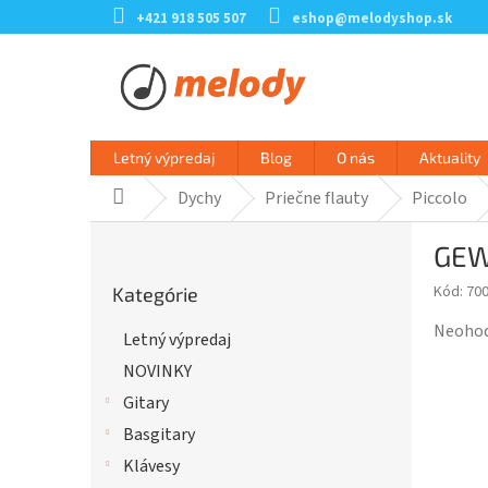
Prejsť
+421 918 505 507
eshop@melodyshop.sk
na
obsah
Letný výpredaj
Blog
O nás
Aktuality
Dychy
Priečne flauty
Piccolo
Domov
B
GEW
o
Preskočiť
č
Kód:
70
Kategórie
kategórie
n
ý
Prieme
Neoho
Letný výpredaj
p
hodnot
NOVINKY
a
produk
n
je
Gitary
e
0,0
Basgitary
l
z
Klávesy
5