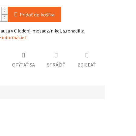
Pridať do košíka
lauta v C ladení, mosadz/nikel, grenadilla.
é informácie
OPÝTAŤ SA
STRÁŽIŤ
ZDIEĽAŤ