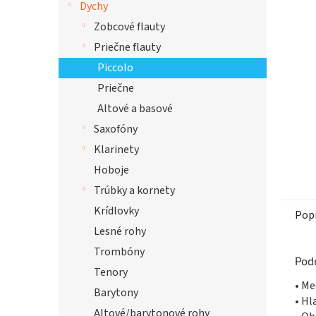
Dychy
hviezdi
Zobcové flauty
Priečne flauty
Piccolo
Priečne
Altové a basové
Saxofóny
Klarinety
Hoboje
Trúbky a kornety
Krídlovky
Pop
Lesné rohy
Trombóny
Pod
Tenory
• Me
Barytony
• Hl
Altové/barytonové rohy