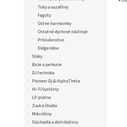
• Ob
Tuby a suzafóny
Fagoty
Ústne harmoniky
Ostatné dychové nástroje
Príslušenstvo
Didgeridoo
Sláky
Bicie a perkusie
DJ technika
Pioneer Dj & AlphaTheta
Hi-Fi Systémy
LP platne
Zvuk a štúdio
Mikrofóny
Slúchadlá a distribútory