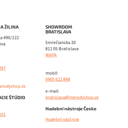
A ŽILINA
SHOWROOM
BRATISLAVA
a 490/122
Smrečianska 20
ina
811 05 Bratislava
MAPA
297
mobil:
0905 622 898
elodyshop.sk
e-mail:
bratislava@melodyshop.sk
CIE ŠTÚDIO
Hudební nástroje Česko
101
Hudební nástroje