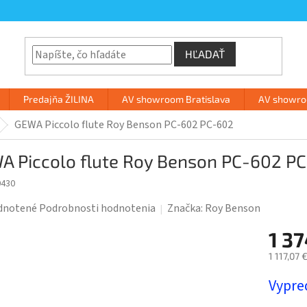
HĽADAŤ
Predajňa ŽILINA
AV showroom Bratislava
AV showroo
GEWA Piccolo flute Roy Benson PC-602 PC-602
A Piccolo flute Roy Benson PC-602 P
0430
rné
dnotené
Podrobnosti hodnotenia
Značka:
Roy Benson
enie
1 3
tu
1 117,07 
Jednotk
Vypre
cena: