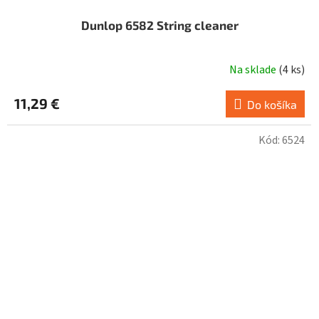
Dunlop 6582 String cleaner
Na sklade
(
4 ks
)
11,29 €
Do košíka
Kód:
6524