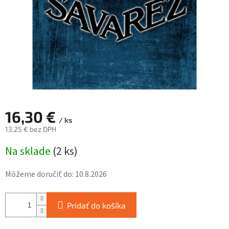
16,30 €
/ ks
13,25 € bez DPH
Jednotková
Na sklade
(
2 ks
)
cena:
Môžeme doručiť do:
10.8.2026
Pridať do košíka