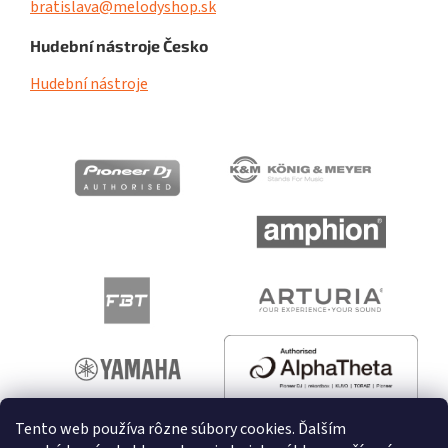
bratislava@melodyshop.sk
Hudební nástroje Česko
Hudební nástroje
Tento web používa rôzne súbory cookies. Ďalším