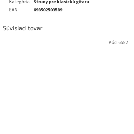
Kategória
:
Struny pre klasickú gitaru
EAN
:
698502503589
Súvisiaci tovar
Kód:
6582