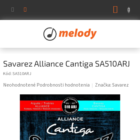
Prejsť
NÁKUP
na
KOŠÍK
obsah
Savarez Alliance Cantiga SA510ARJ
Kód:
SA510ARJ
Priemerné
Neohodnotené
Podrobnosti hodnotenia
Značka:
Savarez
hodnotenie
produktu
je
0,0
z
5
hviezdičiek.