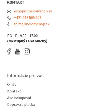
ä
KONTAKT
t
eshop@melodyshop.sk
i
e
+421 918 505 507
fb.me/melodyshop.sk
PO - PI: 9.00 - 17.00
(dostupný telefonicky)
Informácie pre vás
O nás
Kontakt
Ako nakupovať
Doprava a platba