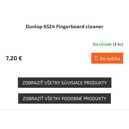
Dunlop 6524 Fingerboard cleaner
Na sklade
(
4 ks
)
7,20 €
Do košíka
ZOBRAZIŤ VŠETKY SÚVISIACE PRODUKTY
ZOBRAZIŤ VŠETKY PODOBNÉ PRODUKTY
Z
á
p