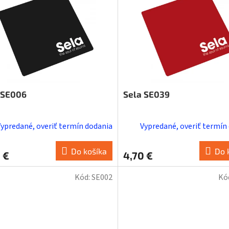
 SE006
Sela SE039
Vypredané, overiť termín dodania
Vypredané, overiť termín
Do košíka
Do 
 €
4,70 €
Kód:
SE002
Kó