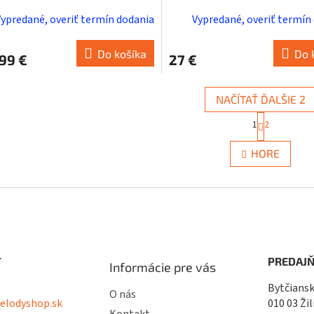
Vypredané, overiť termín dodania
Vypredané, overiť termín
Do košíka
Do 
99 €
27 €
NAČÍTAŤ ĎALŠIE 2
S
1
2
t
O
r
v
á
HORE
l
n
á
k
d
o
a
v
c
a
i
n
i
e
e
p
T
PREDAJŇ
r
Informácie pre vás
v
Bytčiansk
k
O nás
lodyshop.sk
010 03 Žil
y