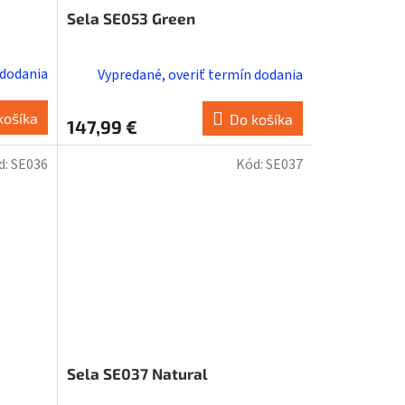
Sela SE053 Green
 dodania
Vypredané, overiť termín dodania
košíka
Do košíka
147,99 €
d:
SE036
Kód:
SE037
Sela SE037 Natural