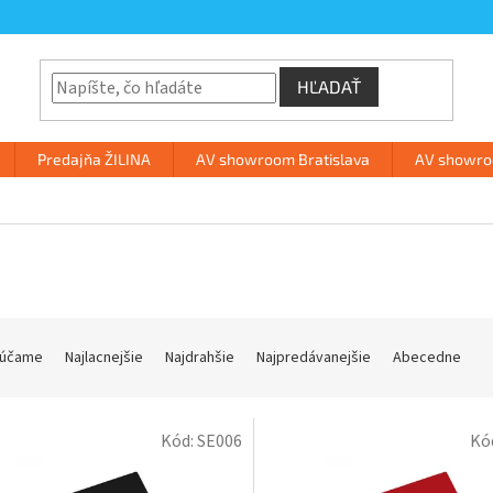
HĽADAŤ
Predajňa ŽILINA
AV showroom Bratislava
AV showroo
a
účame
Najlacnejšie
Najdrahšie
Najpredávanejšie
Abecedne
Kód:
SE006
Kó