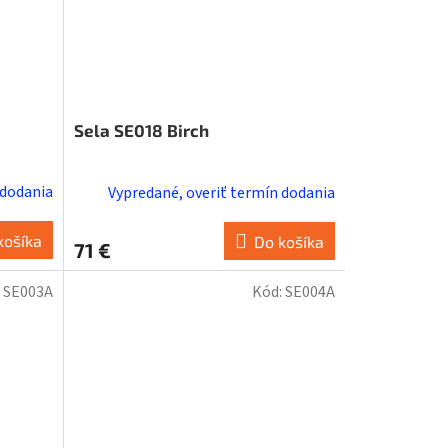
Sela SE018 Birch
 dodania
Vypredané, overiť termín dodania
košíka
Do košíka
71 €
:
SE003A
Kód:
SE004A