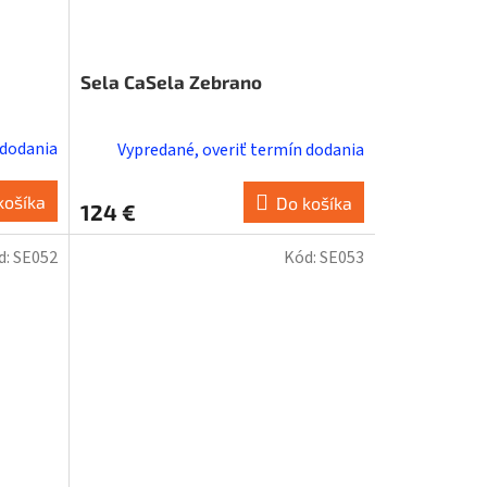
Sela CaSela Zebrano
 dodania
Vypredané, overiť termín dodania
košíka
Do košíka
124 €
d:
SE052
Kód:
SE053