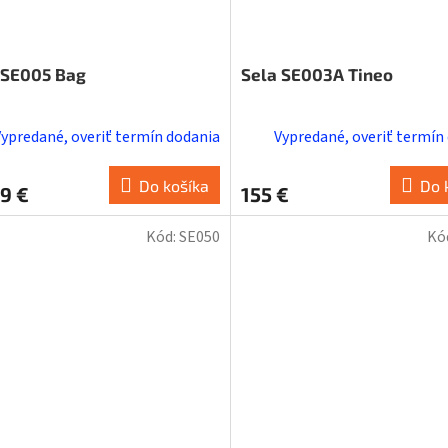
 SE005 Bag
Sela SE003A Tineo
Vypredané, overiť termín dodania
Vypredané, overiť termín
Do košíka
Do 
9 €
155 €
Kód:
SE050
Kó