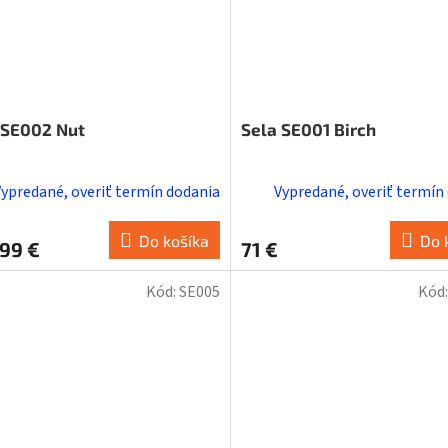
 SE002 Nut
Sela SE001 Birch
Vypredané, overiť termín dodania
Vypredané, overiť termín
Do košíka
Do 
99 €
71 €
Kód:
SE005
Kód