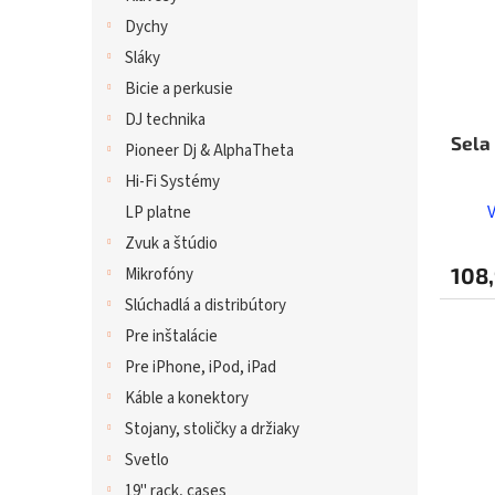
Dychy
Sláky
Bicie a perkusie
DJ technika
Sela
Pioneer Dj & AlphaTheta
Hi-Fi Systémy
LP platne
Zvuk a štúdio
108,
Mikrofóny
Slúchadlá a distribútory
Pre inštalácie
Pre iPhone, iPod, iPad
Káble a konektory
Stojany, stoličky a držiaky
Svetlo
19" rack, cases