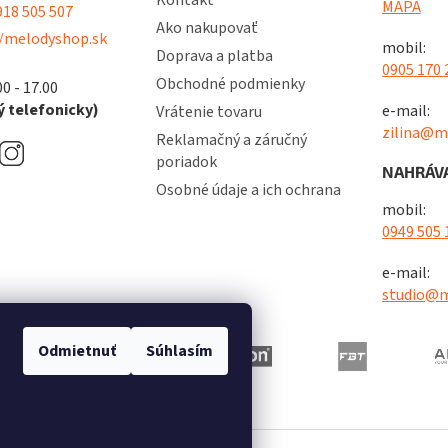
Kontakt
v
MAPA
18 505 507
ý
Ako nakupovať
/melodyshop.sk
p
mobil:
Doprava a platba
i
0905 170 
s
Obchodné podmienky
00 - 17.00
u
 telefonicky)
e-mail:
Vrátenie tovaru
zilina@m
Reklamačný a záručný
poriadok
NAHRÁVA
Osobné údaje a ich ochrana
mobil:
0949 505 
e-mail:
studio@m
Odmietnuť
Súhlasím