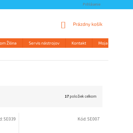
Prihlásenie
NÁKUPNÝ
Prázdny košík
KOŠÍK
m Žilina
Servis nástrojov
Kontakt
Moja objednávka
17
položiek celkom
d:
SE039
Kód:
SE007