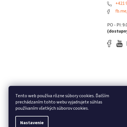
+421 9
fb.me
PO - PI: 9.
(dostupný
Tento web používa rôzne súbory cookies. Ďalším
prechádzaním tohto webu vyjadrujete súhlas
používaním všetkých súborov cookies.
Nastavenie