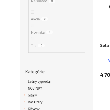
Na sklade
p
0
i
r
s
o
p
d
r
Akcia
0
u
o
k
d
Novinka
0
t
u
o
k
v
t
Sela
Tip
0
o
v
Preskočiť
Kategórie
kategórie
4,70
Letný výpredaj
NOVINKY
Gitary
Basgitary
Klávesy