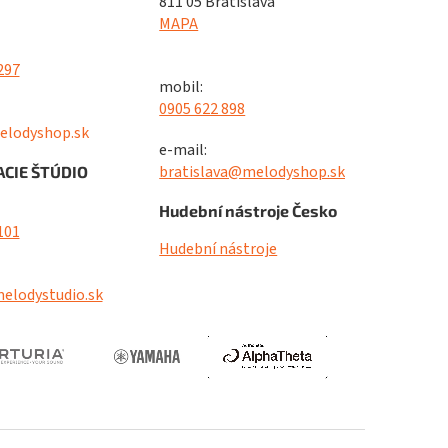
811 05 Bratislava
MAPA
297
mobil:
0905 622 898
elodyshop.sk
e-mail:
bratislava@melodyshop.sk
CIE ŠTÚDIO
Hudební nástroje Česko
101
Hudební nástroje
elodystudio.sk