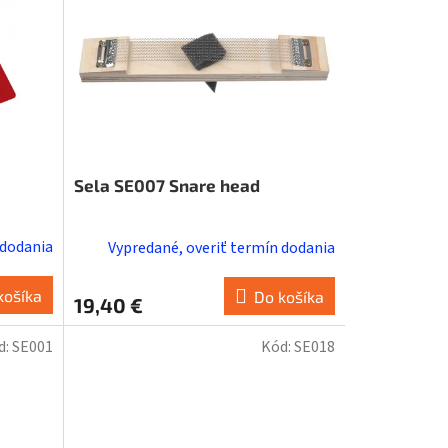
Sela SE007 Snare head
 dodania
Vypredané, overiť termín dodania
košíka
Do košíka
19,40 €
d:
SE001
Kód:
SE018