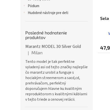
Pódium
Hudobné nástroje pre deti
Sela
Posledné hodnotenie
produktov
Marantz MODEL 30 Silver Gold
47,9
Milan
|
Hodnotenie produktu je 5 z 5 hviezdičiek.
Tento model je tak perfektne
vyladený asi od tejto značky najlepšie
čo marantz urobil a funguje s
hociakým streemerom a sacd,cd,
prehrávačom, perfektný
doporučujem hlavne ku kvalitným
reproduktorom s kvalitnými káblami
v tejto triede a cenovej relácii.