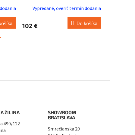
 dodania
Vypredané, overiť termín dodania
košíka
Do košíka
102 €
A ŽILINA
SHOWROOM
BRATISLAVA
a 490/122
Smrečianska 20
ina