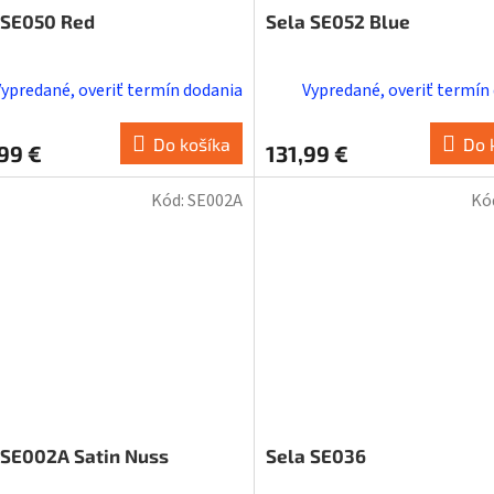
 SE050 Red
Sela SE052 Blue
Vypredané, overiť termín dodania
Vypredané, overiť termín
Do košíka
Do 
99 €
131,99 €
Kód:
SE002A
Kó
 SE002A Satin Nuss
Sela SE036