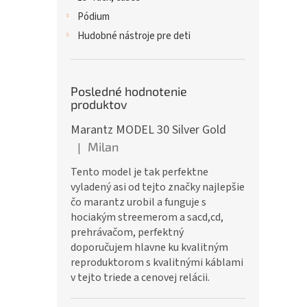
Pódium
Hudobné nástroje pre deti
Posledné hodnotenie
produktov
Marantz MODEL 30 Silver Gold
Milan
|
Hodnotenie produktu je 5 z 5 hviezdičiek.
Tento model je tak perfektne
vyladený asi od tejto značky najlepšie
čo marantz urobil a funguje s
hociakým streemerom a sacd,cd,
prehrávačom, perfektný
doporučujem hlavne ku kvalitným
reproduktorom s kvalitnými káblami
v tejto triede a cenovej relácii.