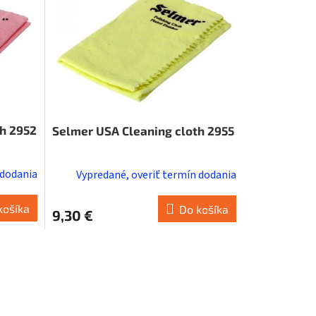
th 2952
Selmer USA Cleaning cloth 2955
 dodania
Vypredané, overiť termín dodania
košíka
Do košíka
9,30 €