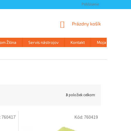
Prihlásenie
NÁKUPNÝ
Prázdny košík
KOŠÍK
m Žilina
Servis nástrojov
Kontakt
Moja objednávka
3
položiek celkom
:
760417
Kód:
760419