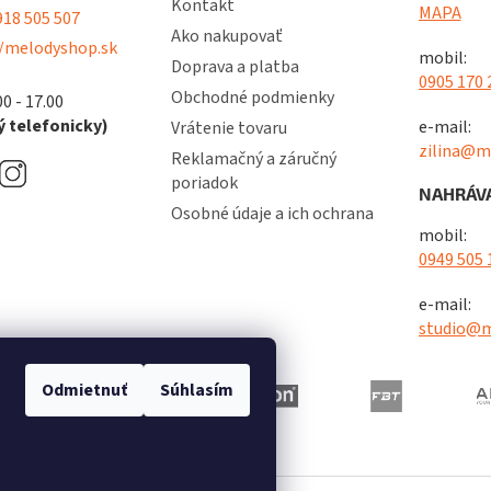
Kontakt
MAPA
18 505 507
Ako nakupovať
/melodyshop.sk
mobil:
Doprava a platba
0905 170 
Obchodné podmienky
00 - 17.00
 telefonicky)
e-mail:
Vrátenie tovaru
zilina@m
Reklamačný a záručný
poriadok
NAHRÁVA
Osobné údaje a ich ochrana
mobil:
0949 505 
e-mail:
studio@m
Odmietnuť
Súhlasím