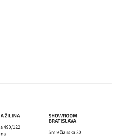
A ŽILINA
SHOWROOM
BRATISLAVA
a 490/122
Smrečianska 20
ina