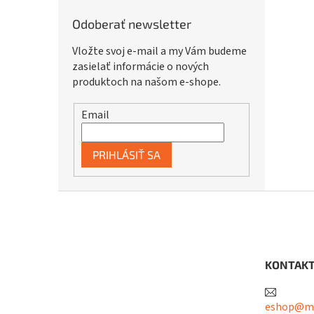
Odoberať newsletter
Vložte svoj e-mail a my Vám budeme
zasielať informácie o nových
produktoch na našom e-shope.
Email
PRIHLÁSIŤ SA
Z
á
p
ä
t
KONTAK
i
e
eshop@me