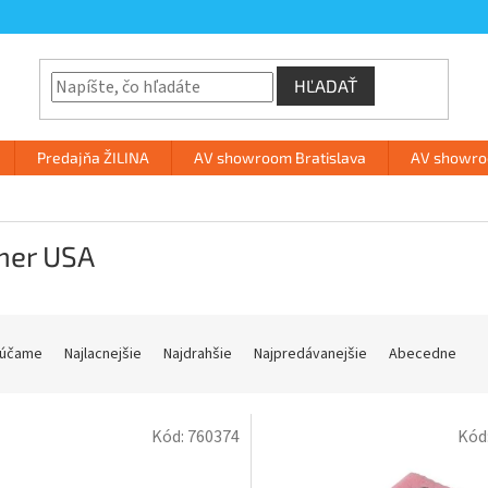
HĽADAŤ
Predajňa ŽILINA
AV showroom Bratislava
AV showroo
mer USA
účame
Najlacnejšie
Najdrahšie
Najpredávanejšie
Abecedne
Kód:
760374
Kód