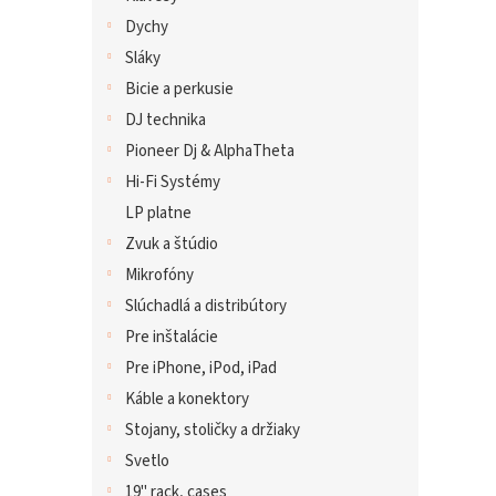
Dychy
Sláky
Bicie a perkusie
DJ technika
Pioneer Dj & AlphaTheta
Hi-Fi Systémy
LP platne
Zvuk a štúdio
Mikrofóny
Slúchadlá a distribútory
Pre inštalácie
Pre iPhone, iPod, iPad
Káble a konektory
Stojany, stoličky a držiaky
Svetlo
19" rack, cases