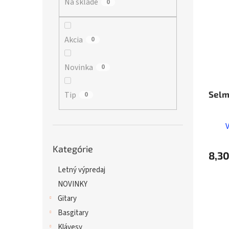
Na sklade
p
0
i
r
s
o
p
d
r
Akcia
0
u
o
k
d
Novinka
0
t
u
o
k
v
t
Selm
Tip
0
o
v
Preskočiť
Kategórie
kategórie
8,30
Letný výpredaj
NOVINKY
Gitary
Basgitary
Klávesy