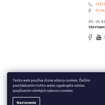
+421 9
fb.me
PO - PI: 9.
(dostupný
Tento web používa rôzne súbory cookies. Ďalším
prechádzaním tohto webu vyjadrujete súhlas
používaním všetkých súborov cookies.
Nastavenie