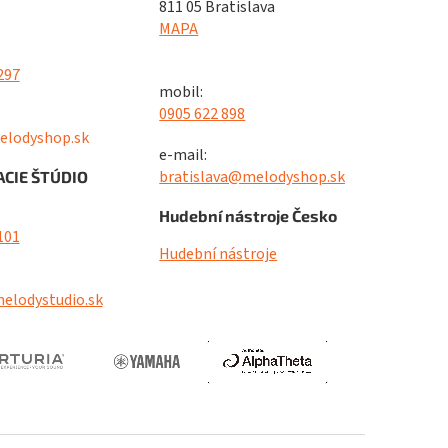
811 05 Bratislava
MAPA
297
mobil:
0905 622 898
elodyshop.sk
e-mail:
bratislava@melodyshop.sk
CIE ŠTÚDIO
Hudební nástroje Česko
101
Hudební nástroje
elodystudio.sk