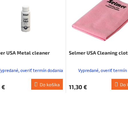
er USA Metal cleaner
Selmer USA Cleaning clo
Vypredané, overiť termín dodania
Vypredané, overiť termín
Do košíka
Do 
 €
11,30 €
O
v
l
á
d
a