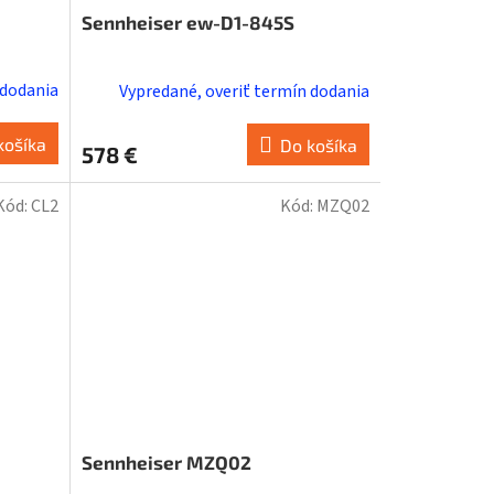
Sennheiser ew-D1-845S
 dodania
Vypredané, overiť termín dodania
košíka
Do košíka
578 €
Kód:
CL2
Kód:
MZQ02
Sennheiser MZQ02