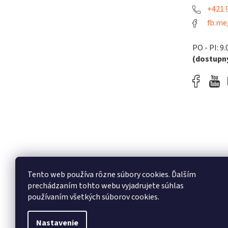
+421 9
fb.me
PO - PI: 9.
(dostupný
Tento web používa rôzne súbory cookies. Ďalším
prechádzaním tohto webu vyjadrujete súhlas
používaním všetkých súborov cookies.
Nastavenie