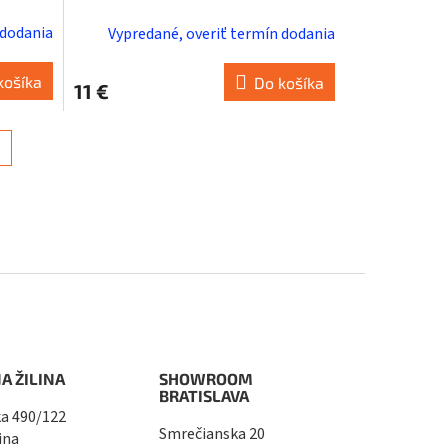
 dodania
Vypredané, overiť termín dodania
košíka
Do košíka
11 €
A ŽILINA
SHOWROOM
BRATISLAVA
a 490/122
Smrečianska 20
ina