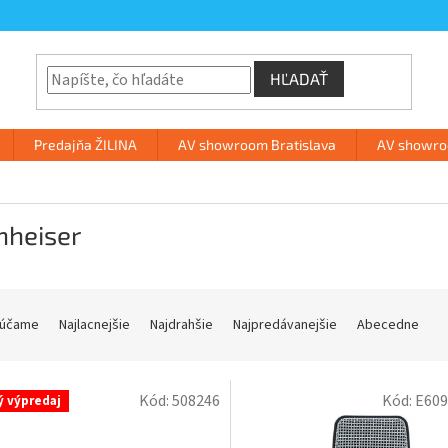
HĽADAŤ
Predajňa ŽILINA
AV showroom Bratislava
AV showroo
nheiser
účame
Najlacnejšie
Najdrahšie
Najpredávanejšie
Abecedne
Kód:
508246
Kód:
E609
ý výpredaj