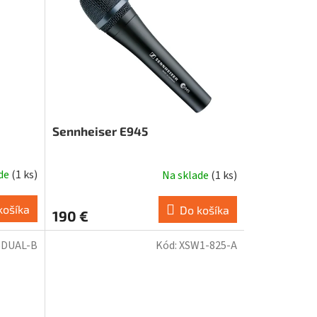
Sennheiser E945
ade
(
1 ks
)
Na sklade
(
1 ks
)
košíka
Do košíka
190 €
5DUAL-B
Kód:
XSW1-825-A