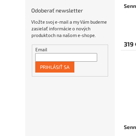
Senn
Odoberať newsletter
Vložte svoj e-mail a my Vám budeme
Priem
zasielať informácie o nových
hodno
produktoch na našom e-shope.
produ
319 
je
Email
4,0
z
5
PRIHLÁSIŤ SA
hviezd
Senn