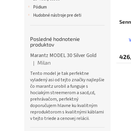
Pódium
Hudobné nástroje pre deti
Senn
Posledné hodnotenie
produktov
Marantz MODEL 30 Silver Gold
426
Milan
|
Hodnotenie produktu je 5 z 5 hviezdičiek.
Tento model je tak perfektne
vyladený asi od tejto značky najlepšie
čo marantz urobil a funguje s
hociakým streemerom a sacd,cd,
prehrávačom, perfektný
doporučujem hlavne ku kvalitným
reproduktorom s kvalitnými káblami
v tejto triede a cenovej relácii.