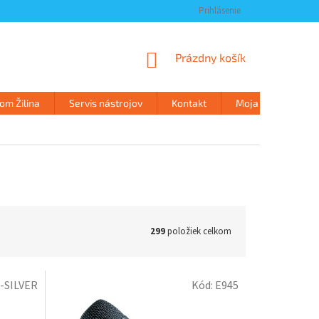
Prihlásenie
NÁKUPNÝ
Prázdny košík
KOŠÍK
m Žilina
Servis nástrojov
Kontakt
Moja objednávka
299
položiek celkom
-SILVER
Kód:
E945