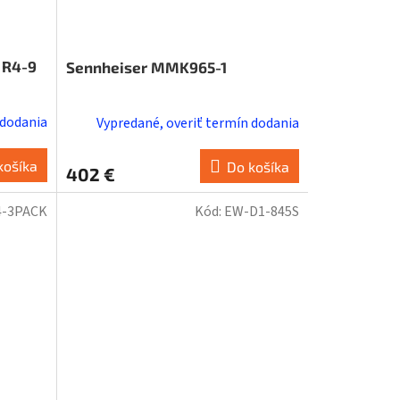
 R4-9
Sennheiser MMK965-1
 dodania
Vypredané, overiť termín dodania
košíka
Do košíka
402 €
4-3PACK
Kód:
EW-D1-845S