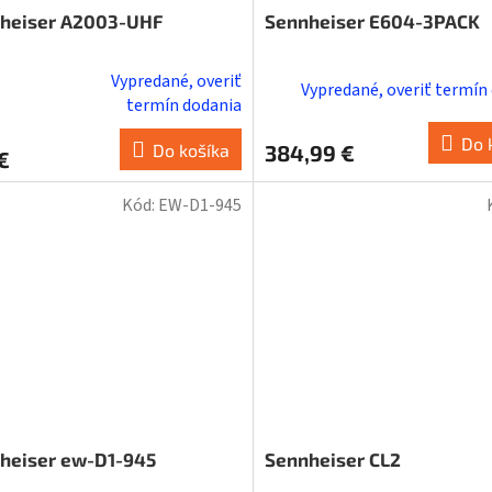
heiser A2003-UHF
Sennheiser E604-3PACK
Vypredané, overiť
Vypredané, overiť termín
erné
termín dodania
tenie
Do 
ktu
Do košíka
384,99 €
€
Kód:
EW-D1-945
ičiek.
heiser ew-D1-945
Sennheiser CL2