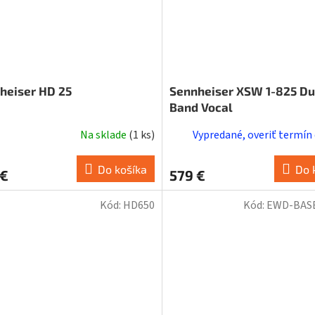
heiser HD 25
Sennheiser XSW 1-825 Du
Band Vocal
Na sklade
(
1 ks
)
Vypredané, overiť termín
Do košíka
Do 
 €
579 €
Kód:
HD650
Kód:
EWD-BAS