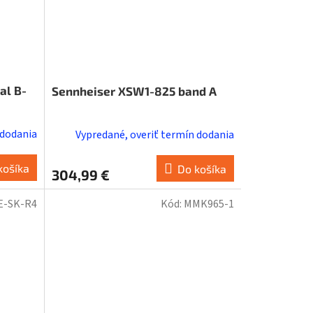
al B-
Sennheiser XSW1-825 band A
 dodania
Vypredané, overiť termín dodania
košíka
Do košíka
304,99 €
E-SK-R4
Kód:
MMK965-1