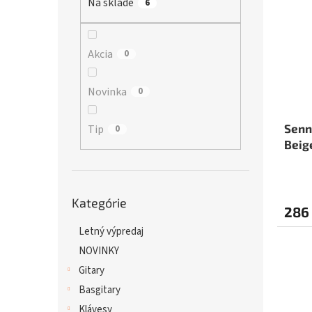
Na sklade
p
6
i
r
s
o
p
d
r
Akcia
0
u
o
k
d
Novinka
0
t
u
o
k
v
t
Senn
Tip
0
o
Beig
v
Preskočiť
Kategórie
kategórie
286
Letný výpredaj
NOVINKY
Gitary
Basgitary
Klávesy