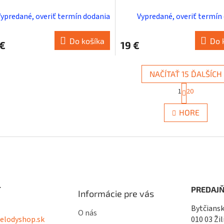
Vypredané, overiť termín dodania
Vypredané, overiť termín
Do košíka
Do 
 €
19 €
NAČÍTAŤ 15 ĎALŠÍCH
S
1
20
t
O
r
v
á
HORE
l
n
á
k
d
o
a
v
c
a
i
n
i
e
e
p
T
PREDAJŇ
r
Informácie pre vás
v
Bytčiansk
k
O nás
lodyshop.sk
010 03 Žil
y