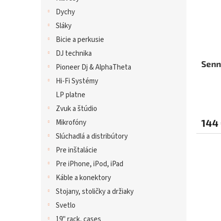
Dychy
Sláky
Bicie a perkusie
DJ technika
Senn
Pioneer Dj & AlphaTheta
Hi-Fi Systémy
LP platne
Zvuk a štúdio
144
Mikrofóny
Slúchadlá a distribútory
Pre inštalácie
Pre iPhone, iPod, iPad
Káble a konektory
Stojany, stoličky a držiaky
Svetlo
19" rack, cases