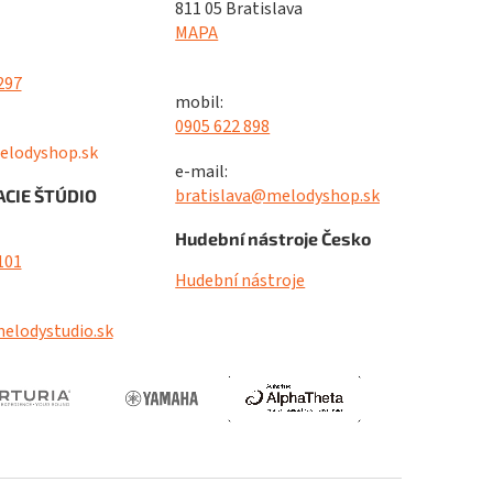
811 05 Bratislava
MAPA
297
mobil:
0905 622 898
elodyshop.sk
e-mail:
bratislava@melodyshop.sk
CIE ŠTÚDIO
Hudební nástroje Česko
101
Hudební nástroje
elodystudio.sk