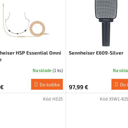
heiser HSP Essential Omni
Sennheiser E609-Silver
e
Na sklade
(
1 ks
)
Na skl
Do košíka
Do 
 €
97,99 €
Kód:
HD25
Kód:
XSW1-82