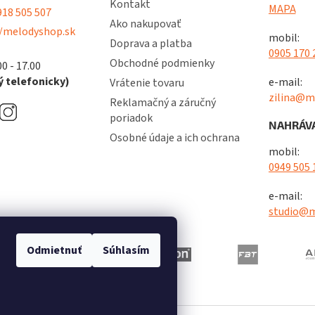
Kontakt
v
MAPA
18 505 507
ý
Ako nakupovať
/melodyshop.sk
p
mobil:
Doprava a platba
i
0905 170 
s
Obchodné podmienky
00 - 17.00
u
 telefonicky)
e-mail:
Vrátenie tovaru
zilina@m
Reklamačný a záručný
poriadok
NAHRÁVA
Osobné údaje a ich ochrana
mobil:
0949 505 
e-mail:
studio@m
Odmietnuť
Súhlasím