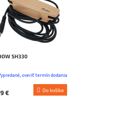
DOW SH330
Vypredané, overiť termín dodania
Do košíka
9 €
O
v
l
á
d
a