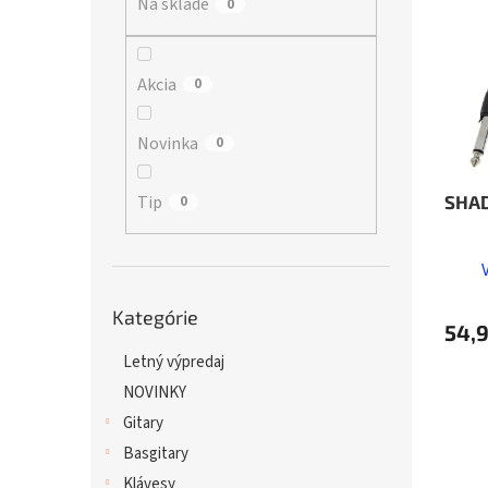
Na sklade
p
0
i
r
s
o
p
d
r
Akcia
0
u
o
k
d
Novinka
0
t
u
o
k
v
t
SHA
Tip
0
o
v
Preskočiť
Kategórie
kategórie
54,9
Letný výpredaj
NOVINKY
Gitary
Basgitary
Klávesy