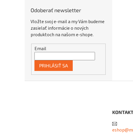
Odoberať newsletter
Vložte svoj e-mail a my Vám budeme
zasielať informácie o nových
produktoch na našom e-shope.
Email
PRIHLÁSIŤ SA
Z
á
p
ä
t
KONTAK
i
e
eshop@me