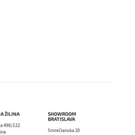
A ŽILINA
SHOWROOM
BRATISLAVA
a 490/122
Smrečianska 20
ina