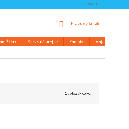
Prihlásenie
NÁKUPNÝ
Prázdny košík
KOŠÍK
m Žilina
Servis nástrojov
Kontakt
Moja objednávka
1
položiek celkom