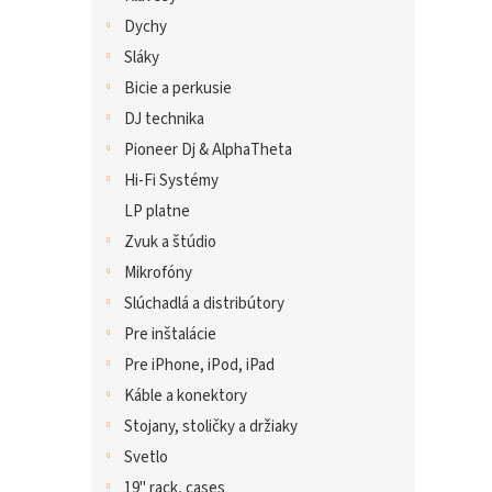
Dychy
Sláky
Bicie a perkusie
DJ technika
Pioneer Dj & AlphaTheta
Hi-Fi Systémy
LP platne
Zvuk a štúdio
Mikrofóny
Slúchadlá a distribútory
Pre inštalácie
Pre iPhone, iPod, iPad
Káble a konektory
Stojany, stoličky a držiaky
Svetlo
19" rack, cases