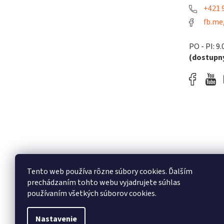
+421 9
fb.me
PO - PI: 9.
(dostupný
Tento web používa rôzne súbory cookies. Ďalším
prechádzaním tohto webu vyjadrujete súhlas
používaním všetkých súborov cookies.
Nastavenie