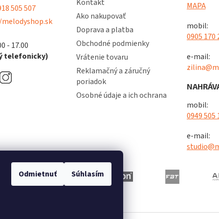
Kontakt
MAPA
18 505 507
Ako nakupovať
/melodyshop.sk
mobil:
Doprava a platba
0905 170 
Obchodné podmienky
00 - 17.00
 telefonicky)
e-mail:
Vrátenie tovaru
zilina@m
Reklamačný a záručný
poriadok
NAHRÁVA
Osobné údaje a ich ochrana
mobil:
0949 505 
e-mail:
studio@m
Odmietnuť
Súhlasím