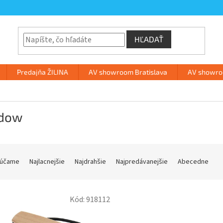
HĽADAŤ
Predajňa ŽILINA
AV showroom Bratislava
AV showroo
dow
účame
Najlacnejšie
Najdrahšie
Najpredávanejšie
Abecedne
Kód:
918112