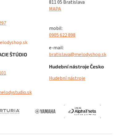
811 05 Bratislava
MAPA
297
mobil:
0905 622 898
elodyshop.sk
e-mail:
bratislava@melodyshop.sk
CIE ŠTÚDIO
Hudební nástroje Česko
101
Hudební nástroje
elodystudio.sk