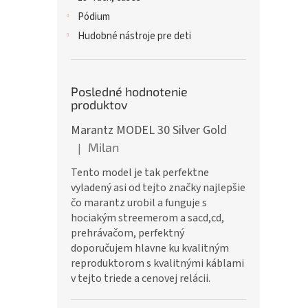
Pódium
Hudobné nástroje pre deti
Posledné hodnotenie
produktov
Marantz MODEL 30 Silver Gold
Milan
|
Hodnotenie produktu je 5 z 5 hviezdičiek.
Tento model je tak perfektne
vyladený asi od tejto značky najlepšie
čo marantz urobil a funguje s
hociakým streemerom a sacd,cd,
prehrávačom, perfektný
doporučujem hlavne ku kvalitným
reproduktorom s kvalitnými káblami
v tejto triede a cenovej relácii.