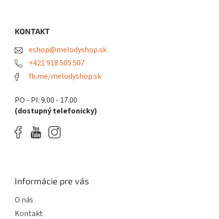
á
p
ä
KONTAKT
t
eshop@melodyshop.sk
i
e
+421 918 505 507
fb.me/melodyshop.sk
PO - PI: 9.00 - 17.00
(dostupný telefonicky)
Informácie pre vás
O nás
Kontakt