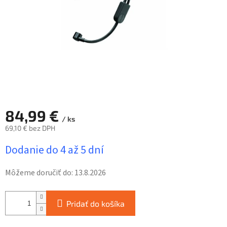
84,99 €
/ ks
69,10 € bez DPH
Jednotková
Dodanie do 4 až 5 dní
cena:
Môžeme doručiť do:
13.8.2026
Pridať do košíka