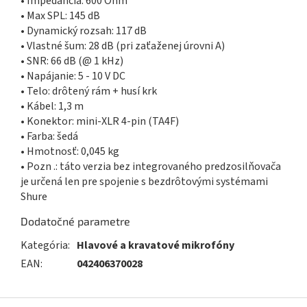
• Impedancia: 600 Ohm
• Max SPL: 145 dB
• Dynamický rozsah: 117 dB
• Vlastné šum: 28 dB (pri zaťaženej úrovni A)
• SNR: 66 dB (@ 1 kHz)
• Napájanie: 5 - 10 V DC
• Telo: drôtený rám + husí krk
• Kábel: 1,3 m
• Konektor: mini-XLR 4-pin (TA4F)
• Farba: šedá
• Hmotnosť: 0,045 kg
• Pozn .: táto verzia bez integrovaného predzosilňovača
je určená len pre spojenie s bezdrôtovými systémami
Shure
Dodatočné parametre
Kategória
:
Hlavové a kravatové mikrofóny
EAN
:
042406370028
Z