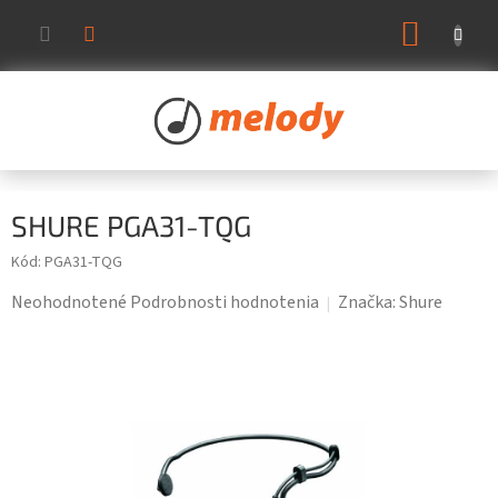
Prejsť
NÁKUP
na
KOŠÍK
obsah
SHURE PGA31-TQG
Kód:
PGA31-TQG
Priemerné
Neohodnotené
Podrobnosti hodnotenia
Značka:
Shure
hodnotenie
produktu
je
0,0
z
5
hviezdičiek.