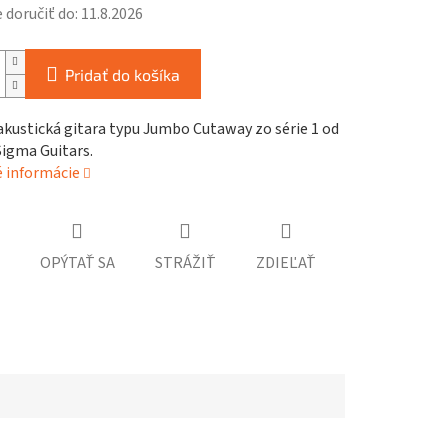
doručiť do:
11.8.2026
Pridať do košíka
kustická gitara typu Jumbo Cutaway zo série 1 od
Sigma Guitars.
é informácie
OPÝTAŤ SA
STRÁŽIŤ
ZDIEĽAŤ