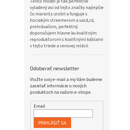
Tento model je tak perfektne
vyladený asi od tejto značky najlepšie
čo marantz urobil a funguje s
hociakým streemerom a sacd,cd,
prehrávačom, perfektný
doporučujem hlavne ku kvalitným
reproduktorom s kvalitnými káblami
v tejto triede a cenovej relácii.
Odoberať newsletter
Vložte svoj e-mail a my Vám budeme
zasielať informácie o nových
produktoch na našom e-shope.
Email
PRIHLÁSIŤ SA