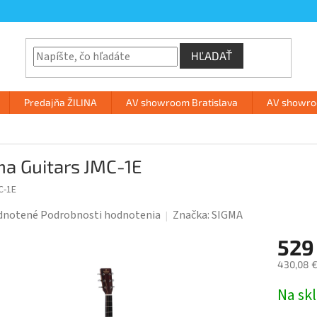
HĽADAŤ
Predajňa ŽILINA
AV showroom Bratislava
AV showroo
ma Guitars JMC-1E
C-1E
rné
dnotené
Podrobnosti hodnotenia
Značka:
SIGMA
enie
529
tu
430,08 €
Jednotk
Na sk
cena: