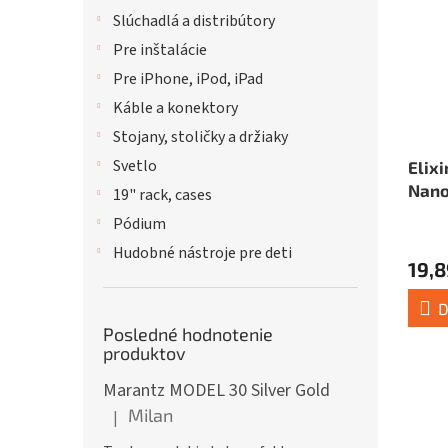
Slúchadlá a distribútory
Pre inštalácie
Pre iPhone, iPod, iPad
Káble a konektory
Stojany, stoličky a držiaky
Svetlo
Elixi
Nano
19" rack, cases
Bron
Pódium
Hudobné nástroje pre deti
19,8
D
Posledné hodnotenie
produktov
Marantz MODEL 30 Silver Gold
Milan
|
Hodnotenie produktu je 5 z 5 hviezdičiek.