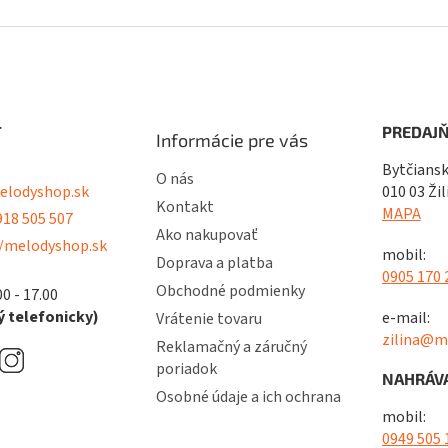
T
PREDAJŇ
Informácie pre vás
Bytčiansk
O nás
lodyshop.sk
010 03 Žil
Kontakt
MAPA
18 505 507
Ako nakupovať
/melodyshop.sk
mobil:
Doprava a platba
0905 170 
Obchodné podmienky
00 - 17.00
 telefonicky)
e-mail:
Vrátenie tovaru
zilina@m
Reklamačný a záručný
poriadok
NAHRÁVA
Osobné údaje a ich ochrana
mobil:
0949 505 