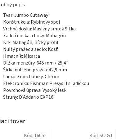
robný popis
Tvar: Jumbo Cutaway
Konštrukcia: Rybinový spoj
Vrchná doska: Masívny smrek Sitka
Zadná doska a boky: Mahagón
Krk: Mahagón, nízky profil
Nultý pražec a sedlo: Kosť
Hmatník: Micarta
Dĺžka menzúry: 645 mm / 25,4"
Šírka nultého pražca: 42,9 mm
Ladiace mechaniky: Chróm
Elektronika: Fishman Presys II s ladičkou
Povrchová úprava: Vysoký lesk
Struny: D'Addario EXP16
iaci tovar
Kód:
16052
Kód:
SC-GJ