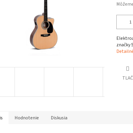
čiek.
Môžeme 
Elektroa
značky 
Detailn
TLAČ
is
Hodnotenie
Diskusia