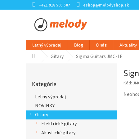
Prejsť
+421 918 505 507
eshop@melodyshop.sk
na
obsah
Letný výpredaj
Blog
O nás
Aktuality
Gitary
Sigma Guitars JMC-1E
Domov
B
Sig
o
Preskočiť
č
Kód:
JM
Kategórie
kategórie
n
ý
Prieme
Neoho
Letný výpredaj
p
hodnot
NOVINKY
a
produk
n
je
Gitary
e
0,0
Elektrické gitary
l
z
Akustické gitary
5