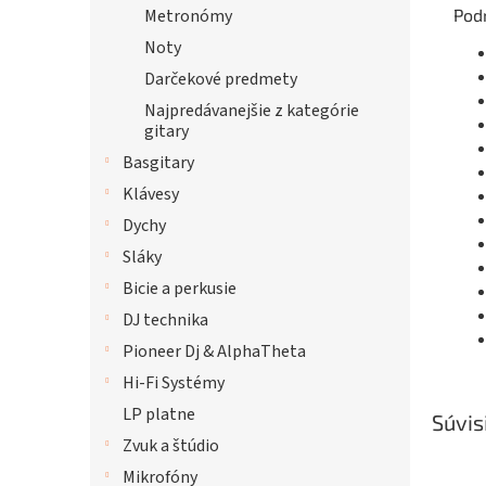
Pod
Metronómy
Noty
Darčekové predmety
Najpredávanejšie z kategórie
gitary
Basgitary
Klávesy
Dychy
Sláky
Bicie a perkusie
DJ technika
Pioneer Dj & AlphaTheta
Hi-Fi Systémy
LP platne
Súvis
Zvuk a štúdio
Mikrofóny