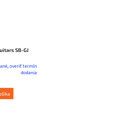
uitars SB-GJ
ané, overiť termín
dodania
ošíka