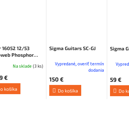
r 16052 12/53
Sigma Guitars SC-GJ
Sigma G
web Phosphor
ze Light
Vypredané, overiť termín
Vypred
Na sklade
(
3 ks
)
dodania
9 €
150 €
59 €
o košíka
Do košíka
Do k