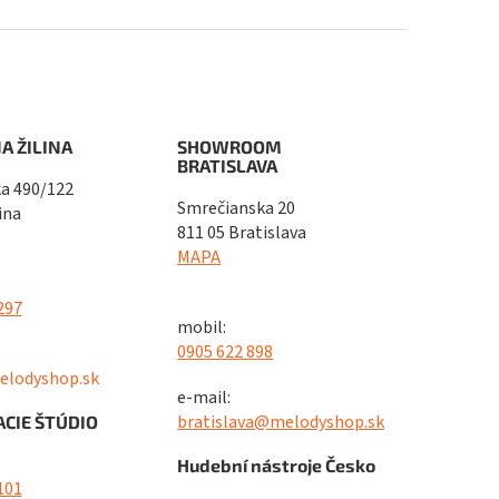
A ŽILINA
SHOWROOM
BRATISLAVA
a 490/122
Smrečianska 20
ina
811 05 Bratislava
MAPA
297
mobil:
0905 622 898
elodyshop.sk
e-mail:
bratislava@melodyshop.sk
CIE ŠTÚDIO
Hudební nástroje Česko
101