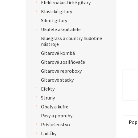
Elektroakustické gitary
hviezdi
Klasické gitary
Silent gitary
Ukulele a Guitalele
Bluegrass a country hudobné
nástroje
Gitarové kombá
Gitarové zosilňovače
Gitarové reproboxy
Gitarové stacky
Efekty
Struny
Obaly a kufre
Pásy a popruhy
Pop
Príslušenstvo
Ladičky