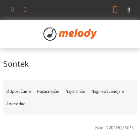
Prejsť
NÁKUP
na
KOŠÍK
obsah
Sontek
R
a
Odporúčame
Najlacnejšie
Najdrahšie
Najpredávanejšie
d
e
Abecedne
n
i
V
e
Kód:
D201RQ/MP3
ý
p
p
r