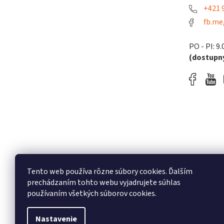
+421 9
fb.me
PO - PI: 9.
(dostupný
Tento web používa rôzne súbory cookies. Ďalším
prechádzaním tohto webu vyjadrujete súhlas
používaním všetkých súborov cookies.
Nastavenie