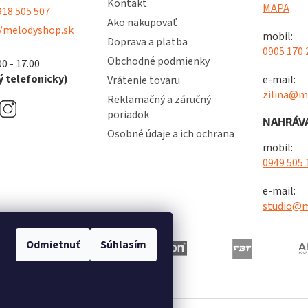
Kontakt
MAPA
18 505 507
Ako nakupovať
/melodyshop.sk
mobil:
Doprava a platba
0905 170 
Obchodné podmienky
00 - 17.00
 telefonicky)
e-mail:
Vrátenie tovaru
zilina@m
Reklamačný a záručný
poriadok
NAHRÁVA
Osobné údaje a ich ochrana
mobil:
0949 505 
e-mail:
studio@m
Odmietnuť
Súhlasím