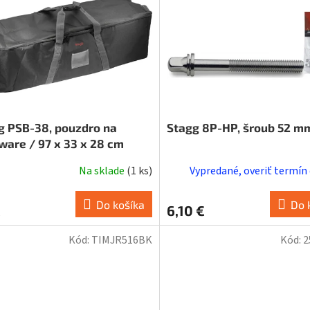
g PSB-38, pouzdro na
Stagg 8P-HP, šroub 52 mm
ware / 97 x 33 x 28 cm
Na sklade
(
1 ks
)
Vypredané, overiť termín
Do košíka
Do 
€
6,10 €
Kód:
TIMJR516BK
Kód:
2