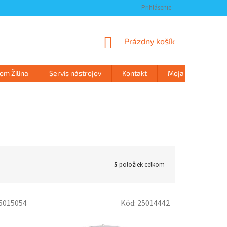
Prihlásenie
NÁKUPNÝ
Prázdny košík
KOŠÍK
m Žilina
Servis nástrojov
Kontakt
Moja objednávka
5
položiek celkom
5015054
Kód:
25014442