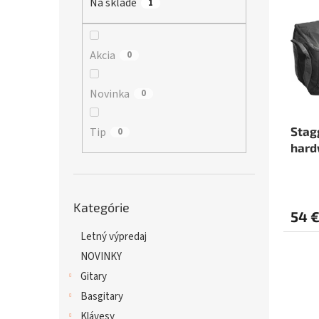
Na sklade
p
1
i
r
s
o
p
d
r
Akcia
0
u
o
k
d
Novinka
0
t
u
o
k
v
t
Stag
Tip
0
o
hard
v
Preskočiť
Kategórie
kategórie
54 
Letný výpredaj
NOVINKY
Gitary
Basgitary
Klávesy