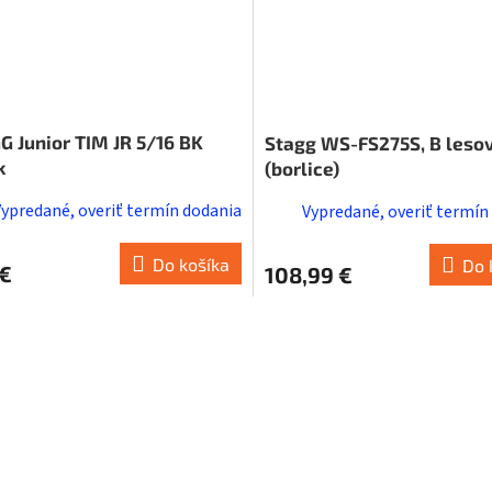
G Junior TIM JR 5/16 BK
Stagg WS-FS275S, B leso
k
(borlice)
Vypredané, overiť termín dodania
Vypredané, overiť termín
Do košíka
Do 
 €
108,99 €
O
v
l
á
d
a
c
i