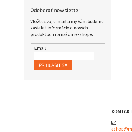
Odoberať newsletter
Vložte svoj e-mail a my Vám budeme
zasielať informácie o nových
produktoch na našom e-shope.
Email
PRIHLÁSIŤ SA
Z
á
p
ä
t
KONTAK
i
e
eshop@me