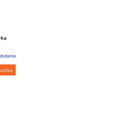
vka
 dodania
košíka