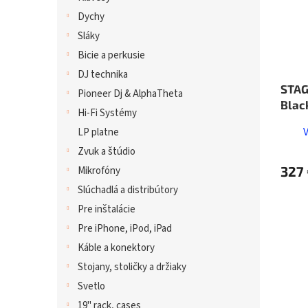
Dychy
Sláky
Bicie a perkusie
DJ technika
STAG
Pioneer Dj & AlphaTheta
Blac
Hi-Fi Systémy
LP platne
Zvuk a štúdio
327
Mikrofóny
Slúchadlá a distribútory
Pre inštalácie
Pre iPhone, iPod, iPad
Káble a konektory
Stojany, stoličky a držiaky
Svetlo
19" rack, cases