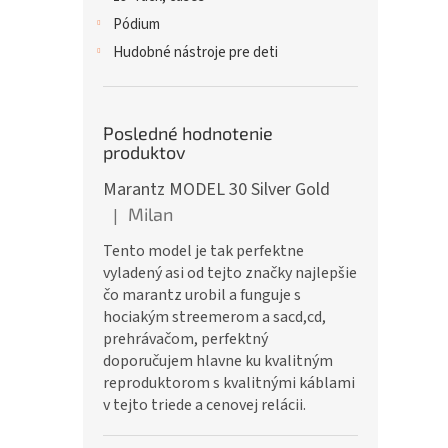
Pódium
Hudobné nástroje pre deti
Posledné hodnotenie
produktov
Marantz MODEL 30 Silver Gold
Milan
|
Hodnotenie produktu je 5 z 5 hviezdičiek.
Tento model je tak perfektne
vyladený asi od tejto značky najlepšie
čo marantz urobil a funguje s
hociakým streemerom a sacd,cd,
prehrávačom, perfektný
doporučujem hlavne ku kvalitným
reproduktorom s kvalitnými káblami
v tejto triede a cenovej relácii.