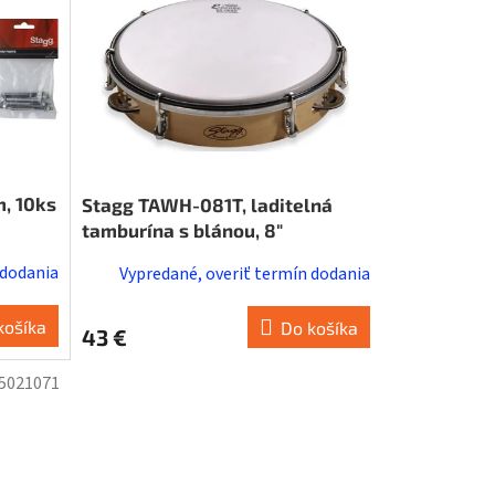
, 10ks
Stagg TAWH-081T, laditelná
tamburína s blánou, 8"
 dodania
Vypredané, overiť termín dodania
košíka
Do košíka
43 €
5021071