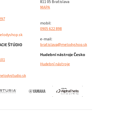
811 05 Bratislava
MAPA
297
mobil:
0905 622 898
elodyshop.sk
e-mail:
bratislava@melodyshop.sk
CIE ŠTÚDIO
Hudební nástroje Česko
101
Hudební nástroje
elodystudio.sk