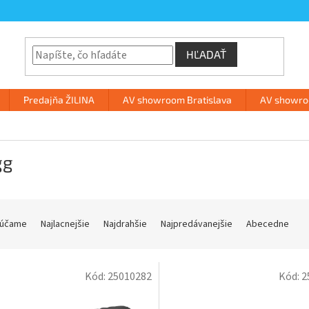
HĽADAŤ
Predajňa ŽILINA
AV showroom Bratislava
AV showroo
gg
účame
Najlacnejšie
Najdrahšie
Najpredávanejšie
Abecedne
Kód:
25010282
Kód:
2