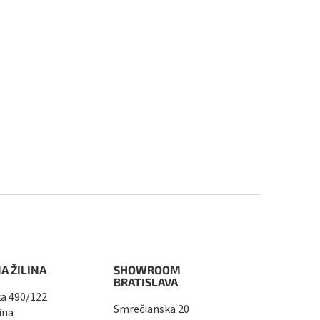
A ŽILINA
SHOWROOM
BRATISLAVA
a 490/122
Smrečianska 20
ina