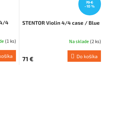
79 €
–10 %
 4/4
STENTOR Violin 4/4 case / Blue
ade
(
1 ks
)
Na sklade
(
2 ks
)
košíka
Do košíka
71 €