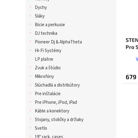
Dychy
Sláky
Bicie a perkusie
DJ technika
STEN
Pioneer Dj & AlphaTheta
Pro S
Hi-Fi Systémy
LP platne
Zvuk a štúdio
679
Mikrofóny
Slúchadlá a distribútory
Pre inštalácie
Pre iPhone, iPod, iPad
Káble a konektory
Stojany, stoličky a držiaky
Svetlo
19" rack, cases