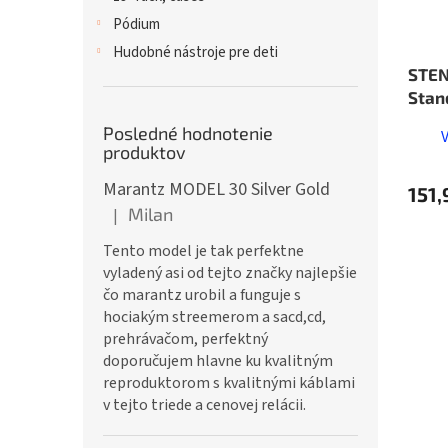
Pódium
Hudobné nástroje pre deti
STEN
Stan
Posledné hodnotenie
produktov
Marantz MODEL 30 Silver Gold
151,
Milan
|
Hodnotenie produktu je 5 z 5 hviezdičiek.
Tento model je tak perfektne
vyladený asi od tejto značky najlepšie
čo marantz urobil a funguje s
hociakým streemerom a sacd,cd,
prehrávačom, perfektný
doporučujem hlavne ku kvalitným
reproduktorom s kvalitnými káblami
v tejto triede a cenovej relácii.