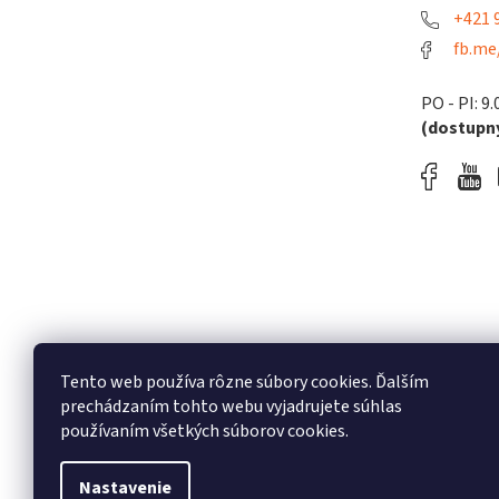
+421 9
fb.me
PO - PI: 9.
(dostupný
Tento web používa rôzne súbory cookies. Ďalším
prechádzaním tohto webu vyjadrujete súhlas
používaním všetkých súborov cookies.
Nastavenie