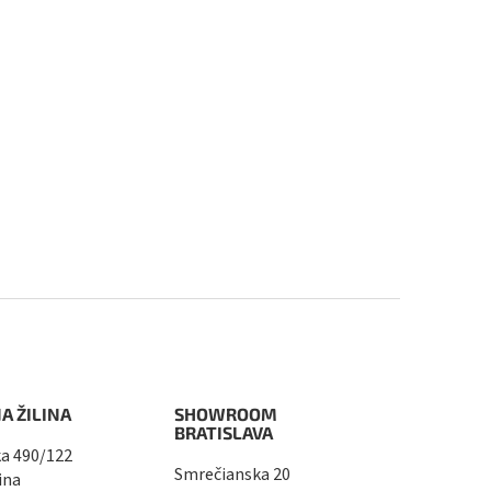
A ŽILINA
SHOWROOM
BRATISLAVA
a 490/122
Smrečianska 20
ina