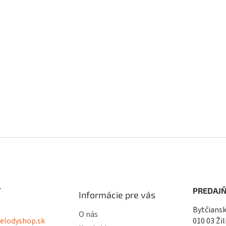
v
k
y
v
ý
p
i
s
u
T
PREDAJŇ
Informácie pre vás
Bytčiansk
O nás
lodyshop.sk
010 03 Žil