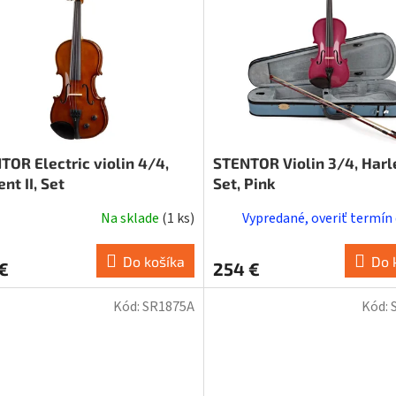
TOR Electric violin 4/4,
STENTOR Violin 3/4, Harl
nt II, Set
Set, Pink
Na sklade
(
1 ks
)
Vypredané, overiť termín
erné
tenie
ktu
Do košíka
Do 
€
254 €
Kód:
SR1875A
Kód:
ičiek.