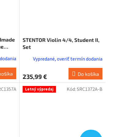
ndmade
STENTOR Violin 4/4, Student II,
ue
Set
 dodania
Vypredané, overiť termín dodania
košíka
Do košíka
235,99 €
RC1357A
Kód:
SRC1372A-B
Letný výpredaj