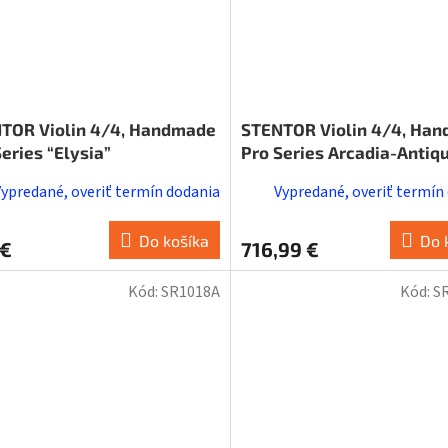
TOR Violin 4/4, Handmade
STENTOR Violin 4/4, Ha
eries “Elysia”
Pro Series Arcadia-Antiq
finish
Vypredané, overiť termín dodania
Vypredané, overiť termín
Do košíka
Do 
 €
716,99 €
Kód:
SR1018A
Kód:
S