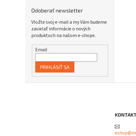
Odoberať newsletter
Vložte svoj e-mail a my Vám budeme
zasielať informácie o nových
produktoch na našom e-shope.
Email
PRIHLÁSIŤ SA
Z
á
p
ä
t
KONTAK
i
e
eshop@me