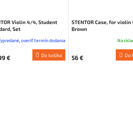
TOR Violin 4/4, Student
STENTOR Case, for violin
dard, Set
Brown
Vypredané, overiť termín dodania
Na skl
Do košíka
Do 
99 €
56 €
O
v
l
á
d
a
c
i
e
p
r