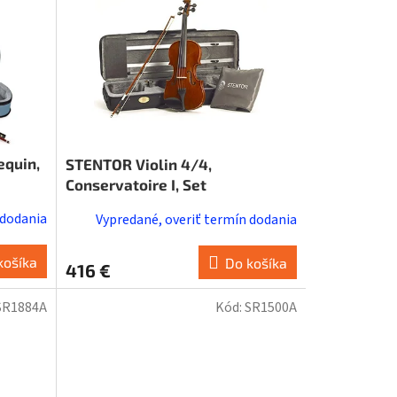
equin,
STENTOR Violin 4/4,
Conservatoire I, Set
 dodania
Vypredané, overiť termín dodania
košíka
Do košíka
416 €
SR1884A
Kód:
SR1500A