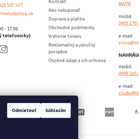
Kontakt
MAPA
18 505 507
Ako nakupovať
/melodyshop.sk
mobil:
Doprava a platba
0905 170 
Obchodné podmienky
00 - 17.00
 telefonicky)
e-mail:
Vrátenie tovaru
zilina@m
Reklamačný a záručný
poriadok
NAHRÁVA
Osobné údaje a ich ochrana
mobil:
0949 505 
e-mail:
studio@m
Odmietnuť
Súhlasím