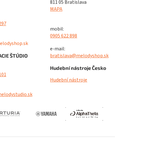
811 05 Bratislava
MAPA
297
mobil:
0905 622 898
elodyshop.sk
e-mail:
bratislava@melodyshop.sk
CIE ŠTÚDIO
Hudební nástroje Česko
101
Hudební nástroje
elodystudio.sk