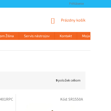
Prihlásenie
NÁKUPNÝ
Prázdny košík
KOŠÍK
m Žilina
Servis nástrojov
Kontakt
Moja objednávka
9
položiek celkom
1401RPC
Kód:
SR1550A