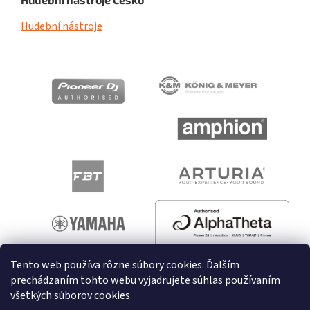
Hudební nástroje
Tento web používa rôzne súbory cookies. Ďalším
prechádzaním tohto webu vyjadrujete súhlas používaním
všetkých súborov cookies.