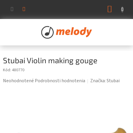
Prejsť
NÁKUP
na
KOŠÍK
obsah
Stubai Violin making gouge
Kód:
480770
Priemerné
Neohodnotené
Podrobnosti hodnotenia
Značka:
Stubai
hodnotenie
produktu
je
0,0
z
5
hviezdičiek.