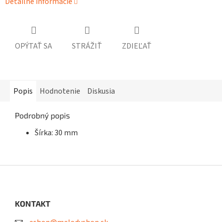
Detailné informácie
OPÝTAŤ SA
STRÁŽIŤ
ZDIEĽAŤ
Popis
Hodnotenie
Diskusia
Podrobný popis
Šírka: 30 mm
Z
á
p
ä
KONTAKT
t