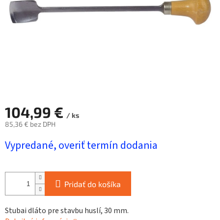
104,99 €
/ ks
85,36 € bez DPH
Jednotková
Vypredané, overiť termín dodania
cena:
Pridať do košíka
Stubai dláto pre stavbu huslí, 30 mm.