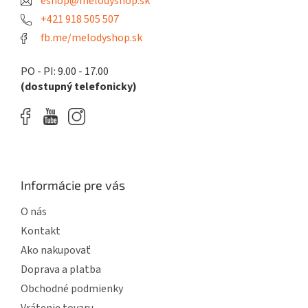
eshop@melodyshop.sk
i
e
+421 918 505 507
fb.me/melodyshop.sk
PO - PI: 9.00 - 17.00
(dostupný telefonicky)
Informácie pre vás
O nás
Kontakt
Ako nakupovať
Doprava a platba
Obchodné podmienky