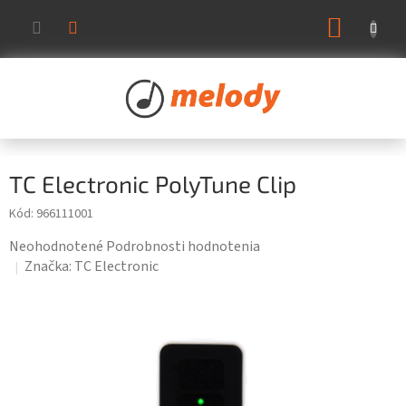
Prejsť
NÁKUP
na
KOŠÍK
obsah
TC Electronic PolyTune Clip
Kód:
966111001
Priemerné
Neohodnotené
Podrobnosti hodnotenia
hodnotenie
Značka:
TC Electronic
produktu
je
0,0
z
5
hviezdičiek.