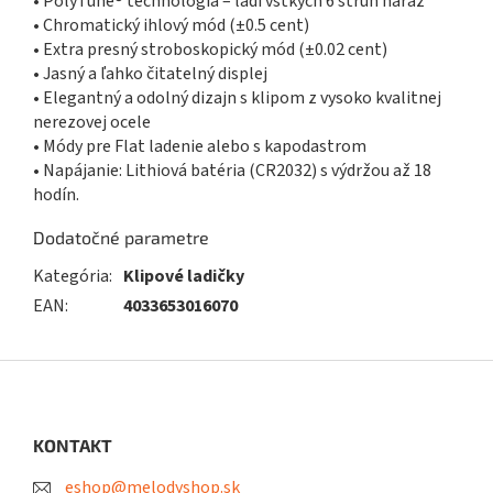
• PolyTune® technológia – ladí vštkých 6 strún naraz
• Chromatický ihlový mód (±0.5 cent)
• Extra presný stroboskopický mód (±0.02 cent)
• Jasný a ľahko čitatelný displej
• Elegantný a odolný dizajn s klipom z vysoko kvalitnej
nerezovej ocele
• Módy pre Flat ladenie alebo s kapodastrom
• Napájanie: Lithiová batéria (CR2032) s výdržou až 18
hodín.
Dodatočné parametre
Kategória
:
Klipové ladičky
EAN
:
4033653016070
Z
á
p
ä
KONTAKT
t
eshop@melodyshop.sk
i