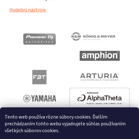
Hudební nástroje
Tento web používa rôzne súbory cookies. Ďalším
prechádzaním tohto webu vyjadrujete súhlas používaním
všetkých súborov cookies.