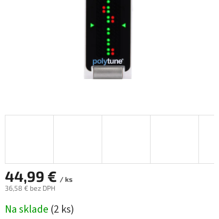
44,99 €
/ ks
36,58 € bez DPH
Jednotková
Na sklade
(
2 ks
)
cena: