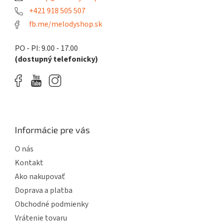
e
+421 918 505 507
fb.me/melodyshop.sk
PO - PI: 9.00 - 17.00
(dostupný telefonicky)
Informácie pre vás
O nás
Kontakt
Ako nakupovať
Doprava a platba
Obchodné podmienky
Vrátenie tovaru