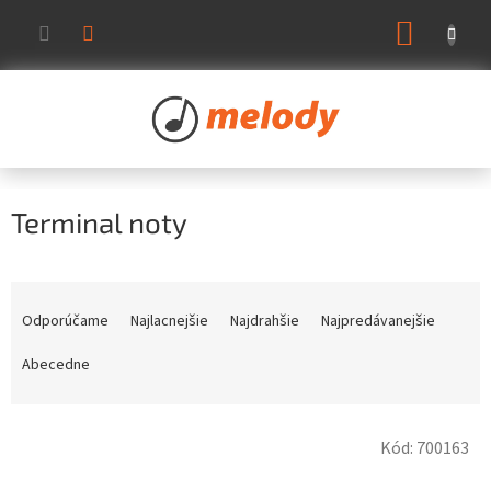
Prejsť
NÁKUP
na
KOŠÍK
obsah
Terminal noty
R
a
Odporúčame
Najlacnejšie
Najdrahšie
Najpredávanejšie
d
e
Abecedne
n
i
V
e
Kód:
700163
ý
p
p
r