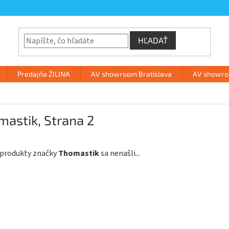
HĽADAŤ
Predajňa ŽILINA
AV showroom Bratislava
AV showroo
mastik
, Strana 2
 produkty značky
Thomastik
sa nenašli...