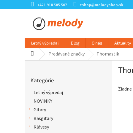
Prejsť
+421 918 505 507
eshop@melodyshop.sk
na
obsah
Letný výpredaj
Blog
O nás
Aktuality
Predávané značky
Thomastik
Domov
B
Tho
o
Preskočiť
č
Kategórie
kategórie
n
Žiadne
ý
Letný výpredaj
p
NOVINKY
a
n
Gitary
e
Basgitary
l
Klávesy