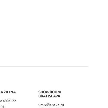
A ŽILINA
SHOWROOM
BRATISLAVA
a 490/122
Smrečianska 20
ina