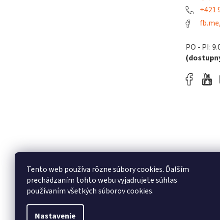
+421 9
fb.me
PO - PI: 9.
(dostupný
Tento web používa rôzne súbory cookies. Ďalším
prechádzaním tohto webu vyjadrujete súhlas
používaním všetkých súborov cookies.
Nastavenie