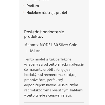
Pódium
Hudobné nástroje pre deti
Posledné hodnotenie
produktov
Marantz MODEL 30 Silver Gold
Milan
|
Hodnotenie produktu je 5 z 5 hviezdičiek.
Tento model je tak perfektne
vyladený asi od tejto značky najlepšie
čo marantz urobil a funguje s
hociakým streemerom a sacd,cd,
prehrávačom, perfektný
doporučujem hlavne ku kvalitným
reproduktorom s kvalitnými káblami
v tejto triede a cenovej relácii.