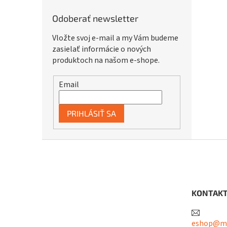
Odoberať newsletter
Vložte svoj e-mail a my Vám budeme
zasielať informácie o nových
produktoch na našom e-shope.
Email
PRIHLÁSIŤ SA
Z
á
p
ä
t
KONTAK
i
e
eshop@me