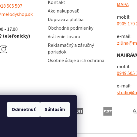
Kontakt
MAPA
18 505 507
Ako nakupovať
/melodyshop.sk
mobil:
Doprava a platba
0905 170 
Obchodné podmienky
00 - 17.00
 telefonicky)
e-mail:
Vrátenie tovaru
zilina@m
Reklamačný a záručný
poriadok
NAHRÁVA
Osobné údaje a ich ochrana
mobil:
0949 505 
e-mail:
studio@m
Odmietnuť
Súhlasím