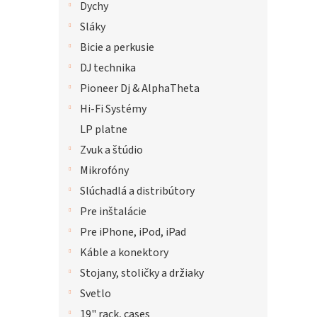
Dychy
Sláky
Bicie a perkusie
DJ technika
Pioneer Dj & AlphaTheta
Hi-Fi Systémy
LP platne
Zvuk a štúdio
Mikrofóny
Slúchadlá a distribútory
Pre inštalácie
Pre iPhone, iPod, iPad
Káble a konektory
Stojany, stoličky a držiaky
Svetlo
19" rack, cases