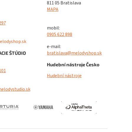
811 05 Bratislava
MAPA
297
mobil:
0905 622 898
elodyshop.sk
e-mail:
bratislava@melodyshop.sk
CIE ŠTÚDIO
Hudební nástroje Česko
101
Hudební nástroje
elodystudio.sk