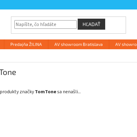
HĽADAŤ
Predajňa ŽILINA
AV showroom Bratislava
AV showroo
Tone
 produkty značky
TomTone
sa nenašli...