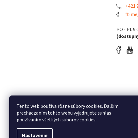
+421 9
fb.me
PO - PI: 9.
(dostupný
Tento web používa rôzne súbory cookies. Ďalším
prechádzaním tohto webu vyjadrujete súhlas
používaním všetkých súborov cookies.
Nastavenie