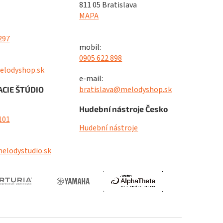
811 05 Bratislava
MAPA
297
mobil:
0905 622 898
elodyshop.sk
e-mail:
bratislava@melodyshop.sk
CIE ŠTÚDIO
Hudební nástroje Česko
101
Hudební nástroje
elodystudio.sk