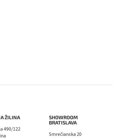
A ŽILINA
SHOWROOM
BRATISLAVA
a 490/122
Smrečianska 20
ina