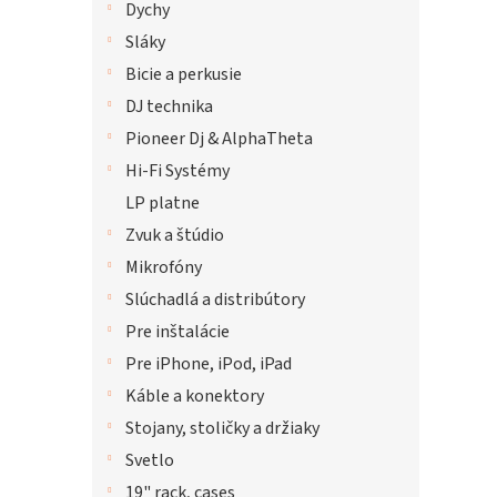
Dychy
Sláky
Bicie a perkusie
DJ technika
Pioneer Dj & AlphaTheta
Hi-Fi Systémy
LP platne
Zvuk a štúdio
Mikrofóny
Slúchadlá a distribútory
Pre inštalácie
Pre iPhone, iPod, iPad
Káble a konektory
Stojany, stoličky a držiaky
Svetlo
19" rack, cases