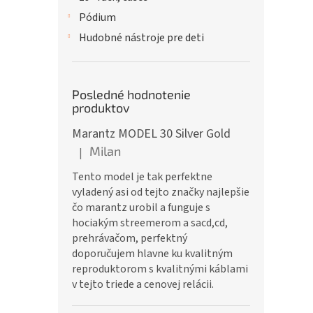
Pódium
Hudobné nástroje pre deti
Posledné hodnotenie
produktov
Marantz MODEL 30 Silver Gold
Milan
|
Hodnotenie produktu je 5 z 5 hviezdičiek.
Tento model je tak perfektne
vyladený asi od tejto značky najlepšie
čo marantz urobil a funguje s
hociakým streemerom a sacd,cd,
prehrávačom, perfektný
doporučujem hlavne ku kvalitným
reproduktorom s kvalitnými káblami
v tejto triede a cenovej relácii.