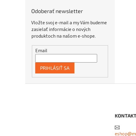
Odoberať newsletter
Vložte svoj e-mail a my Vám budeme
zasielať informácie o nových
produktoch na našom e-shope.
Email
PRIHLÁSIŤ SA
Z
á
p
ä
t
KONTAK
i
e
eshop@me