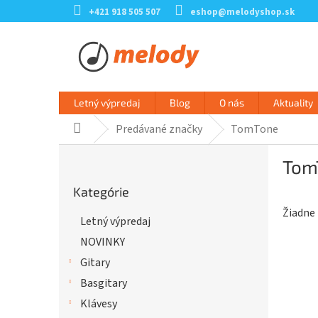
Prejsť
+421 918 505 507
eshop@melodyshop.sk
na
obsah
Letný výpredaj
Blog
O nás
Aktuality
Predávané značky
TomTone
Domov
B
Tom
o
Preskočiť
č
Kategórie
kategórie
n
Žiadne
ý
Letný výpredaj
p
NOVINKY
a
n
Gitary
e
Basgitary
l
Klávesy