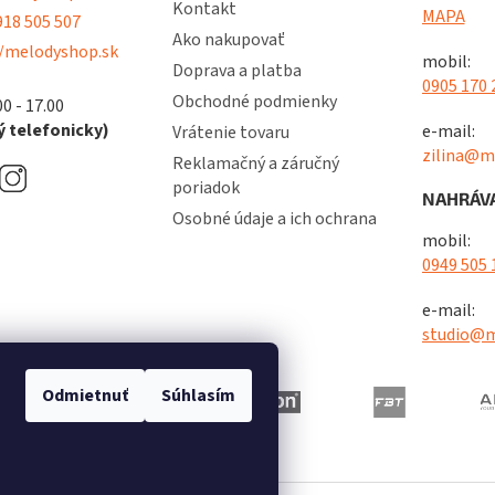
Kontakt
MAPA
18 505 507
Ako nakupovať
/melodyshop.sk
mobil:
Doprava a platba
0905 170 
Obchodné podmienky
00 - 17.00
 telefonicky)
e-mail:
Vrátenie tovaru
zilina@m
Reklamačný a záručný
poriadok
NAHRÁVA
Osobné údaje a ich ochrana
mobil:
0949 505 
e-mail:
studio@m
Odmietnuť
Súhlasím