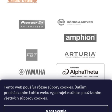
Hudební nástroje
Tento web používa rôzne súbory cookies. Ďalším
prechádzaním tohto webu vyjadrujete súhlas používaním
všetkých súborov cookies.
Vytvoril Shoptet
Nastavenie