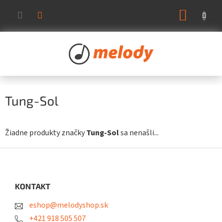
Prejsť
NÁKUP
na
KOŠÍK
obsah
Tung-Sol
Žiadne produkty značky
Tung-Sol
sa nenašli...
Z
á
p
ä
KONTAKT
t
eshop@melodyshop.sk
i
e
+421 918 505 507