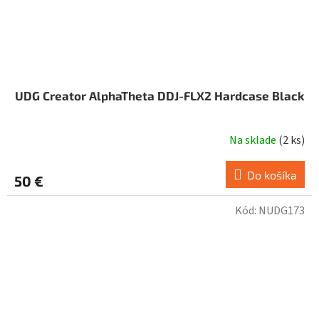
UDG Creator AlphaTheta DDJ-FLX2 Hardcase Black
Na sklade
(
2 ks
)
Do košíka
50 €
Kód:
NUDG173