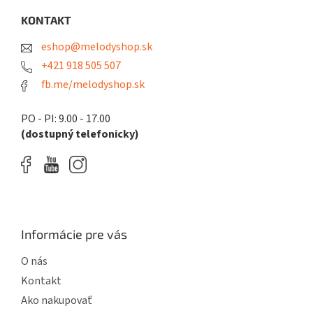
p
a
ä
KONTAKT
c
t
i
eshop@melodyshop.sk
i
e
p
e
+421 918 505 507
r
fb.me/melodyshop.sk
v
k
y
PO - PI: 9.00 - 17.00
v
(dostupný telefonicky)
ý
p
i
s
u
Informácie pre vás
O nás
Kontakt
Ako nakupovať