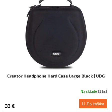
i
o
s
d
p
u
r
k
o
t
d
o
u
v
k
t
o
v
Creator Headphone Hard Case Large Black | UDG
Na sklade
(
1 ks
)
Do košíka
33 €