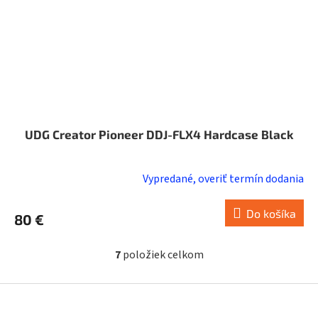
UDG Creator Pioneer DDJ-FLX4 Hardcase Black
Vypredané, overiť termín dodania
Do košíka
80 €
7
položiek celkom
O
v
l
Z
á
á
d