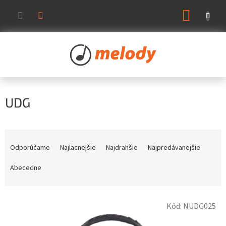
Prejsť
NÁKUP
na
KOŠÍK
obsah
UDG
R
a
Odporúčame
Najlacnejšie
Najdrahšie
Najpredávanejšie
d
e
Abecedne
n
i
V
e
Kód:
NUDG025
ý
p
p
r