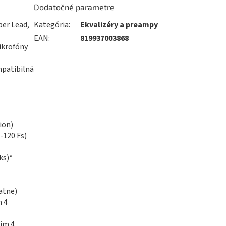
Dodatočné parametre
per Lead,
Kategória
:
Ekvalizéry a preampy
EAN
:
819937003868
ikrofóny
mpatibilná
ion)
-120 Fs)
ks)*
atne)
m 4
žim 4