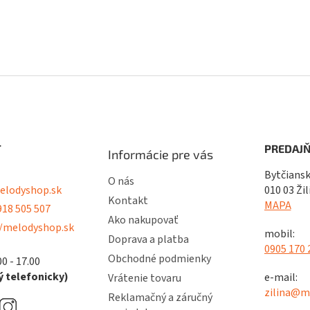
T
PREDAJŇ
Informácie pre vás
Bytčiansk
O nás
lodyshop.sk
010 03 Žil
Kontakt
MAPA
18 505 507
Ako nakupovať
/melodyshop.sk
mobil:
Doprava a platba
0905 170 
Obchodné podmienky
00 - 17.00
 telefonicky)
e-mail:
Vrátenie tovaru
zilina@m
Reklamačný a záručný