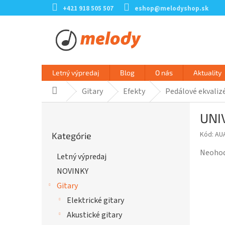
Prejsť
+421 918 505 507
eshop@melodyshop.sk
na
obsah
Letný výpredaj
Blog
O nás
Aktuality
Gitary
Efekty
Pedálové ekvaliz
Domov
B
UNI
o
Preskočiť
č
Kód:
AU
Kategórie
kategórie
n
ý
Prieme
Neoho
Letný výpredaj
p
hodnot
NOVINKY
a
produk
n
je
Gitary
e
0,0
Elektrické gitary
l
z
Akustické gitary
5