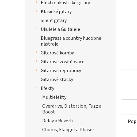
Elektroakustické gitary
hviezdi
Klasické gitary
Silent gitary
Ukulele a Guitalele
Bluegrass a country hudobné
nástroje
Gitarové kombá
Gitarové zosilňovače
Gitarové reproboxy
Gitarové stacky
Efekty
Multiefekty
Overdrive, Distortion, Fuzz a
Boost
Delay a Reverb
Pop
Chorus, Flanger a Phaser