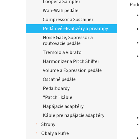
Looper a Sampler
Pod
Wah-Wah pedále
Compressor a Sustainer
Pedálové ekvalizéry a preampy
Noise Gate, Supressor a
routovacie pedále
Tremolo a Vibrato
Harmonizer a Pitch Shifter
Volume a Expression pedále
Ostatné pedále
Pedalboardy
"Patch" káble
Napájacie adaptéry
Káble pre napájacie adaptéry
Struny
Obaly a kufre