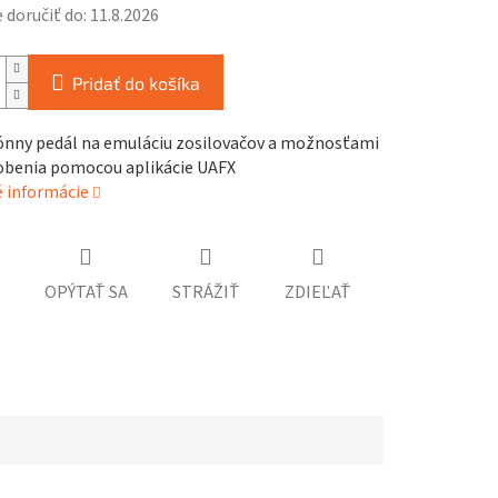
doručiť do:
11.8.2026
Pridať do košíka
ónny pedál na emuláciu zosilovačov a možnosťami
obenia pomocou aplikácie UAFX
é informácie
OPÝTAŤ SA
STRÁŽIŤ
ZDIEĽAŤ