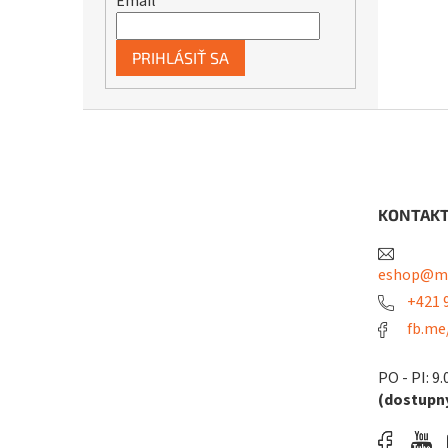
Email
PRIHLÁSIŤ SA
Z
á
p
ä
t
KONTAK
i
e
eshop@me
+421 9
fb.me
PO - PI: 9.
(dostupný