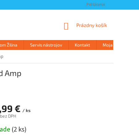
Prihlásenie
NÁKUPNÝ
Prázdny košík
KOŠÍK
m Žilina
Servis nástrojov
Kontakt
Moja objednávka
mp
ad Amp
,99 €
/ ks
 bez DPH
ová
lade
(
2 ks
)