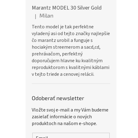
Marantz MODEL 30 Silver Gold
Milan
|
Hodnotenie produktu je 5 z 5 hviezdičiek.
Tento model je tak perfektne
vyladený asi od tejto značky najlepšie
čo marantz urobil a funguje s
hociakým streemerom a sacd,cd,
prehrávačom, perfektný
doporučujem hlavne ku kvalitným
reproduktorom s kvalitnými káblami
v tejto triede a cenovej relácii.
Odoberať newsletter
Vložte svoj e-mail a my Vám budeme
zasielať informácie o nových
produktoch na našom e-shope.