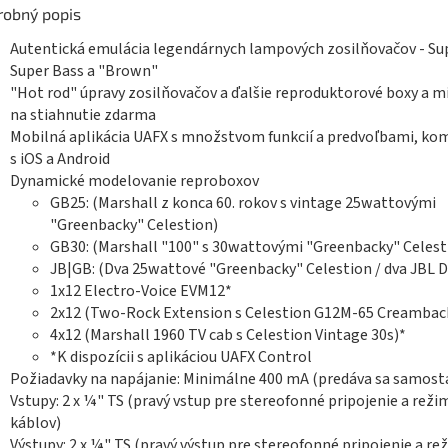
robný popis
Autentická emulácia legendárnych lampových zosilňovačov - Su
Super Bass a "Brown"
"Hot rod" úpravy zosilňovačov a ďalšie reproduktorové boxy a m
na stiahnutie zdarma
Mobilná aplikácia UAFX s množstvom funkcií a predvoľbami, ko
s iOS a Android
Dynamické modelovanie reproboxov
GB25: (Marshall z konca 60. rokov s vintage 25wattovými
"Greenbacky" Celestion)
GB30: (Marshall "100" s 30wattovými "Greenbacky" Celest
JB|GB: (Dva 25wattové "Greenbacky" Celestion / dva JBL D
1x12 Electro-Voice EVM12*
2x12 (Two-Rock Extension s Celestion G12M-65 Creambac
4x12 (Marshall 1960 TV cab s Celestion Vintage 30s)*
*K dispozícii s aplikáciou UAFX Control
Požiadavky na napájanie: Minimálne 400 mA (predáva sa samost
Vstupy: 2 x ¼" TS (pravý vstup pre stereofonné pripojenie a reži
káblov)
Výstupy: 2 x ¼" TS (pravý výstup pre stereofonné pripojenie a re