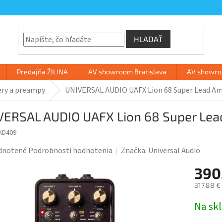
HĽADAŤ
Predajňa ŽILINA
AV showroom Bratislava
AV showroo
éry a preampy
UNIVERSAL AUDIO UAFX Lion 68 Super Lead A
VERSAL AUDIO UAFX Lion 68 Super Le
AD409
rné
dnotené
Podrobnosti hodnotenia
Značka:
Universal Audio
enie
390
tu
317,88 €
Jednotk
Na sk
cena: