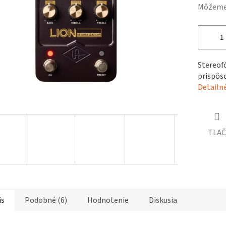
čiek.
Môžeme 
Stereof
prispôs
Detailn
TLAČ
is
Podobné (6)
Hodnotenie
Diskusia