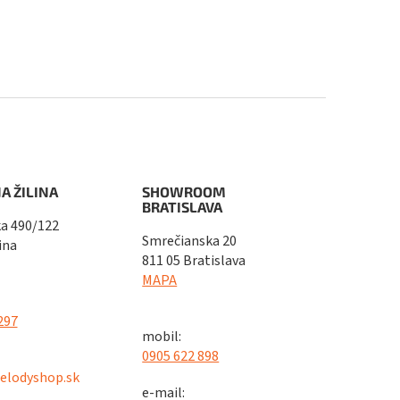
A ŽILINA
SHOWROOM
BRATISLAVA
a 490/122
Smrečianska 20
ina
811 05 Bratislava
MAPA
297
mobil:
0905 622 898
elodyshop.sk
e-mail: