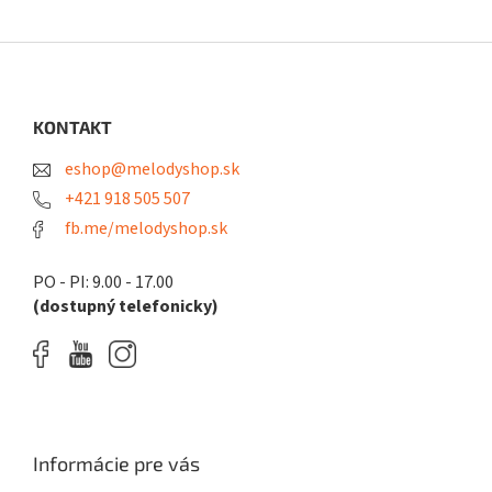
Z
á
p
ä
KONTAKT
t
eshop@melodyshop.sk
i
e
+421 918 505 507
fb.me/melodyshop.sk
PO - PI: 9.00 - 17.00
(dostupný telefonicky)
Informácie pre vás