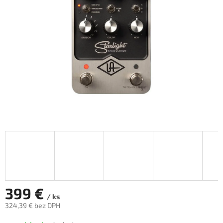
hviezdičiek.
399 €
/ ks
324,39 € bez DPH
Jednotková