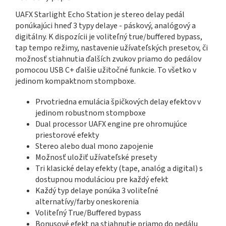
UAFX Starlight Echo Station je stereo delay pedál
ponúkajúci hneď 3 typy delaye - páskový, analógový a
digitálny. K dispozícii je voliteľný true/buffered bypass,
tap tempo režimy, nastavenie užívateľských presetov, či
možnosť stiahnutia ďalších zvukov priamo do pedálov
pomocou USB C+ ďalšie užitočné funkcie. To všetko v
jedinom kompaktnom stompboxe.
Prvotriedna emulácia špičkových delay efektov v
jedinom robustnom stompboxe
Dual processor UAFX engine pre ohromujúce
priestorové efekty
Stereo alebo dual mono zapojenie
Možnosť uložiť užívateľské presety
Tri klasické delay efekty (tape, analóg a digital) s
dostupnou moduláciou pre každý efekt
Každý typ delaye ponúka 3 voliteľné
alternatívy/farby oneskorenia
Voliteľný True/Buffered bypass
Bonusové efekt na stiahnutie priamo do pedálu