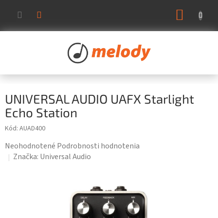
Prejsť
NÁKUP
na
KOŠÍK
obsah
UNIVERSAL AUDIO UAFX Starlight
Echo Station
Kód:
AUAD400
Priemerné
Neohodnotené
Podrobnosti hodnotenia
hodnotenie
Značka:
Universal Audio
produktu
je
0,0
z
5