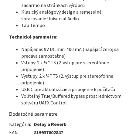
zadarmo na stránkach výrobcu
Klasický analógový design a remeselné
spracovanie Universal Audio
Tap Tempo
Technické parametre:
Napájanie: 9V DC min. 400 mA (napájací zdroj sa
predáva samostatne)
Vstupy: 2 x ¼” TS (2. vstup pre stereofónne
pripojenie)
Výstupy: 2 x ¼” TS (2. výstup pre stereofónne
pripojenie)
USB C pre aktualizácie a pripojenie k počítaču
Voliteľný True/Buffered bypass prostredníctvom
softvéru UAFX Control
Dodatočné parametre
Kategória
:
Delay a Reverb
EAN
:
819937002847