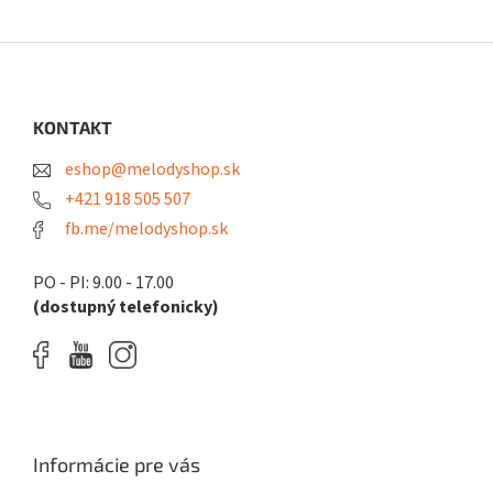
Z
á
p
ä
KONTAKT
t
eshop@melodyshop.sk
i
e
+421 918 505 507
fb.me/melodyshop.sk
PO - PI: 9.00 - 17.00
(dostupný telefonicky)
Informácie pre vás