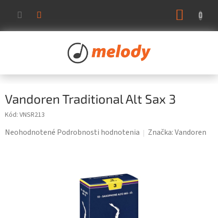
Prejsť
NÁKUP
na
KOŠÍK
obsah
Vandoren Traditional Alt Sax 3
Kód:
VNSR213
Priemerné
Neohodnotené
Podrobnosti hodnotenia
Značka:
Vandoren
hodnotenie
produktu
je
0,0
z
5
hviezdičiek.