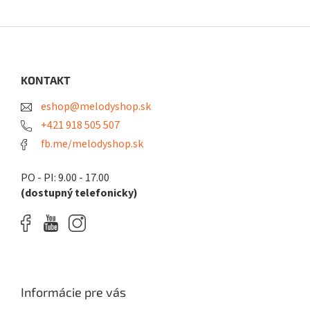
Z
á
p
ä
KONTAKT
t
eshop@melodyshop.sk
i
e
+421 918 505 507
fb.me/melodyshop.sk
PO - PI: 9.00 - 17.00
(dostupný telefonicky)
Informácie pre vás