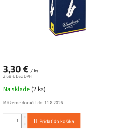
3,30 €
/ ks
2,68 € bez DPH
Jednotková
Na sklade
(
2 ks
)
cena:
Môžeme doručiť do:
11.8.2026
Pridať do košíka