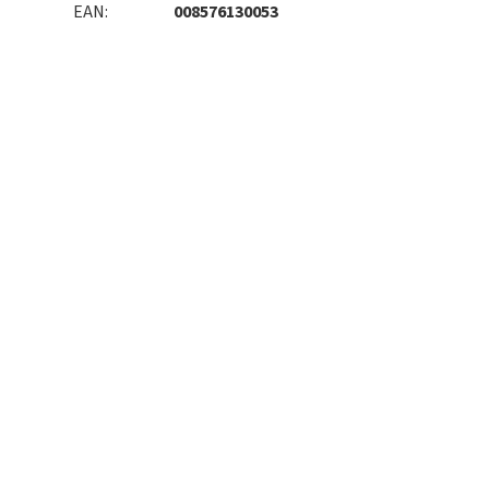
EAN
:
008576130053