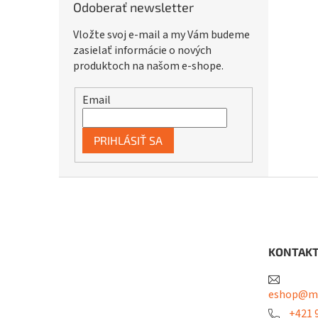
Odoberať newsletter
Vložte svoj e-mail a my Vám budeme
zasielať informácie o nových
produktoch na našom e-shope.
Email
PRIHLÁSIŤ SA
Z
á
p
ä
t
KONTAK
i
e
eshop@me
+421 9