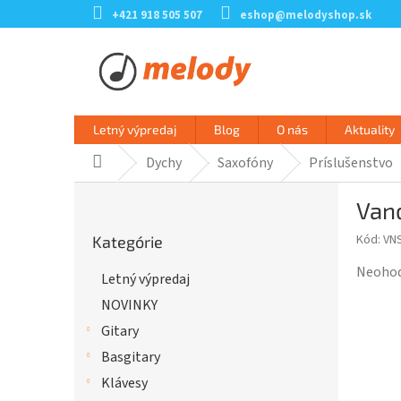
Prejsť
+421 918 505 507
eshop@melodyshop.sk
na
obsah
Letný výpredaj
Blog
O nás
Aktuality
Dychy
Saxofóny
Príslušenstvo
Domov
B
Vand
o
Preskočiť
č
Kód:
VN
Kategórie
kategórie
n
ý
Prieme
Neoho
Letný výpredaj
p
hodnot
NOVINKY
a
produk
n
je
Gitary
e
0,0
Basgitary
l
z
Klávesy
5