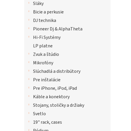
Sláky
Bicie a perkusie
DJ technika
Pioneer Dj & AlphaTheta
Hi-Fi Systémy
LP platne
Zvuk a štúdio
Mikrofóny
Slúchadlá a distribútory
Pre inštalácie
Pre iPhone, iPod, iPad
Káble a konektory
Stojany, stoličky a držiaky
Svetlo
19" rack, cases
Pódium