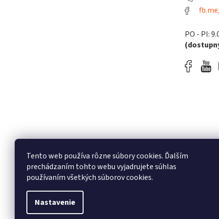
fb.me
PO - PI: 9.
(dostupný
Tento web používa rôzne súbory cookies. Ďalším
prechádzaním tohto webu vyjadrujete súhlas
používaním všetkých súborov cookies.
Nastavenie