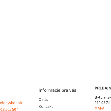
T
PREDAJŇ
Informácie pre vás
Bytčiansk
O nás
lodyshop.sk
010 03 Žil
Kontakt
MAPA
18 505 507