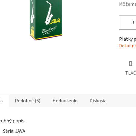
čiek.
Môžeme 
Plátky p
Detailn
TLAČ
is
Podobné (6)
Hodnotenie
Diskusia
robný popis
Séria: JAVA