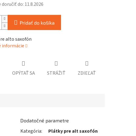
doručiť do:
11.8.2026
Pridať do košíka
re alto saxofón
é informácie
OPÝTAŤ SA
STRÁŽIŤ
ZDIEĽAŤ
Dodatočné parametre
Kategória
:
Plátky pre alt saxofón