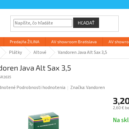
HĽADAŤ
Predajňa ŽILINA
AV showroom Bratislava
AV showroo
Plátky
Altové
Vandoren Java Alt Sax 3,5
oren Java Alt Sax 3,5
SR2635
rné
dnotené
Podrobnosti hodnotenia
Značka:
Vandoren
enie
3,2
tu
2,60 € b
Jednotk
Na sk
cena: