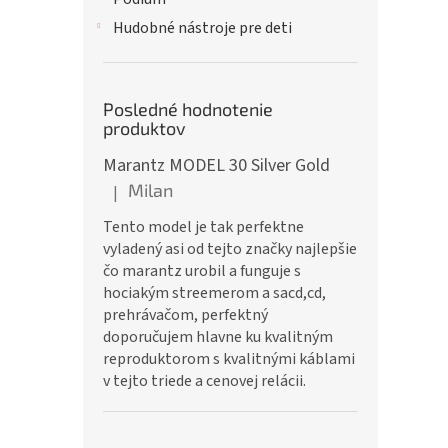
Hudobné nástroje pre deti
Posledné hodnotenie
produktov
Marantz MODEL 30 Silver Gold
Milan
|
Hodnotenie produktu je 5 z 5 hviezdičiek.
Tento model je tak perfektne
vyladený asi od tejto značky najlepšie
čo marantz urobil a funguje s
hociakým streemerom a sacd,cd,
prehrávačom, perfektný
doporučujem hlavne ku kvalitným
reproduktorom s kvalitnými káblami
v tejto triede a cenovej relácii.