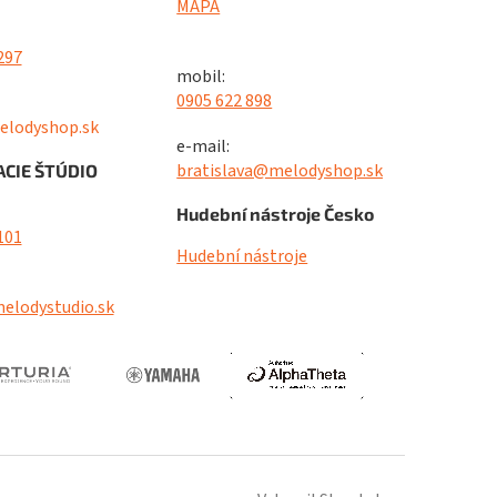
MAPA
297
mobil:
0905 622 898
elodyshop.sk
e-mail:
bratislava@melodyshop.sk
CIE ŠTÚDIO
Hudební nástroje Česko
101
Hudební nástroje
elodystudio.sk