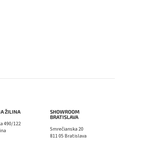
A ŽILINA
SHOWROOM
BRATISLAVA
a 490/122
Smrečianska 20
ina
811 05 Bratislava