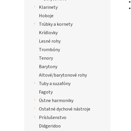
Klarinety
Hoboje
Trúbky a kornety
Krídlovky
Lesné rohy
Trombóny
Tenory
Barytony
Altové/barytonové rohy
Tuby a suzafóny
Fagoty
Ústne harmoniky
Ostatné dychové nástroje
Príslušenstvo
Didgeridoo