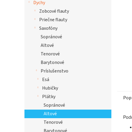
Dychy
hviezdi
Zobcové flauty
Priečne flauty
Saxofóny
Sopránové
Altové
Tenorové
Barytonové
Príslušenstvo
Esá
Hubičky
Plátky
Pop
Sopránové
Altové
Pod
Tenorové
Barytonové