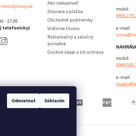
Ako nakupovať
/melodyshop.sk
mobil:
Doprava a platba
0905 170 
Obchodné podmienky
00 - 17.00
 telefonicky)
e-mail:
Vrátenie tovaru
zilina@m
Reklamačný a záručný
poriadok
NAHRÁVA
Osobné údaje a ich ochrana
mobil:
0949 505 
e-mail:
studio@m
Odmietnuť
Súhlasím