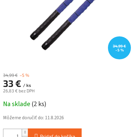
34,99 €
–5 %
34,99 €
–5 %
33 €
/ ks
26,83 € bez DPH
Jednotková
Na sklade
(
2 ks
)
cena:
Môžeme doručiť do:
11.8.2026
Pridať do košíka