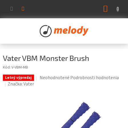
Prejsť
NÁKUP
na
KOŠÍK
obsah
Vater VBM Monster Brush
Kód:
V-VBM-MB
Priemerné
Neohodnotené
Podrobnosti hodnotenia
Letný výpredaj
hodnotenie
Značka:
Vater
produktu
je
0,0
z
5
hviezdičiek.