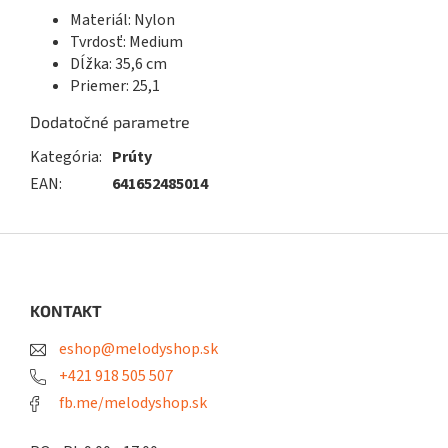
Materiál: Nylon
Tvrdosť: Medium
Dĺžka: 35,6 cm
Priemer: 25,1
Dodatočné parametre
Kategória
:
Prúty
EAN
:
641652485014
Z
á
p
ä
KONTAKT
t
eshop@melodyshop.sk
i
e
+421 918 505 507
fb.me/melodyshop.sk