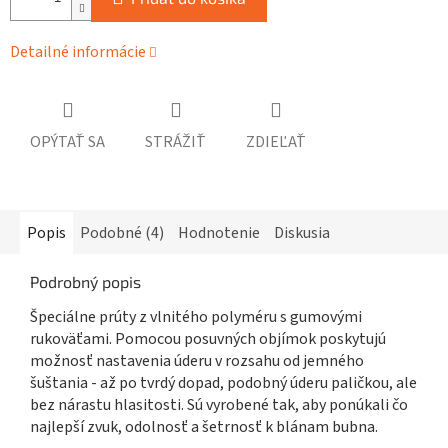
Detailné informácie
OPÝTAŤ SA
STRÁŽIŤ
ZDIEĽAŤ
Popis
Podobné (4)
Hodnotenie
Diskusia
Podrobný popis
Špeciálne prúty z vlnitého polyméru s gumovými
rukoväťami. Pomocou posuvných objímok poskytujú
možnosť nastavenia úderu v rozsahu od jemného
šuštania - až po tvrdý dopad, podobný úderu paličkou, ale
bez nárastu hlasitosti. Sú vyrobené tak, aby ponúkali čo
najlepší zvuk, odolnosť a šetrnosť k blánam bubna.