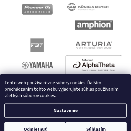
Tento web používa rôzne súbory cookies. Ďalším
prechádzaním tohto webu vyjadrujete súhlas používaním
všetkých súborov cookies.
Vytvoril Shoptet
Nastavenie
Copyright 2026
melodyshop.sk
. Všetky práva vyhradené.
Odmietnuť
Súhlasím
Upraviť nastavenie cookies