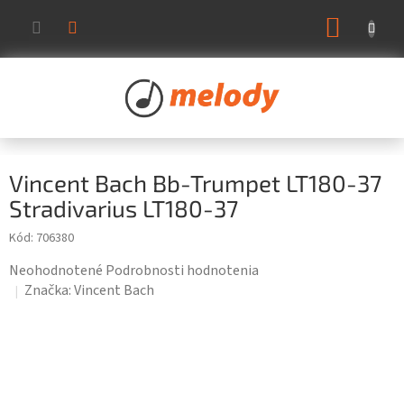
Prejsť
NÁKUP
na
KOŠÍK
obsah
Vincent Bach Bb-Trumpet LT180-37
Stradivarius LT180-37
Kód:
706380
Priemerné
Neohodnotené
Podrobnosti hodnotenia
hodnotenie
Značka:
Vincent Bach
produktu
je
0,0
z
5