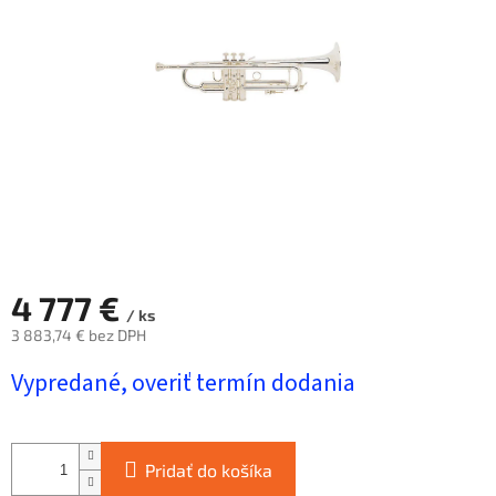
hviezdičiek.
4 777 €
/ ks
3 883,74 € bez DPH
Jednotková
Vypredané, overiť termín dodania
cena:
Pridať do košíka