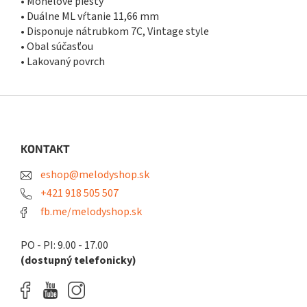
• Monelove piesty
• Duálne ML vŕtanie 11,66 mm
• Disponuje nátrubkom 7C, Vintage style
• Obal súčasťou
• Lakovaný povrch
Z
á
p
ä
KONTAKT
t
eshop@melodyshop.sk
i
e
+421 918 505 507
fb.me/melodyshop.sk
PO - PI: 9.00 - 17.00
(dostupný telefonicky)