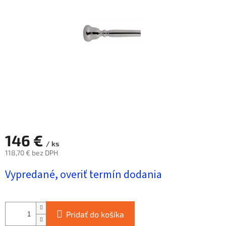
hviezdičiek.
146 €
/ ks
118,70 € bez DPH
Jednotková
Vypredané, overiť termín dodania
cena:
Pridať do košíka