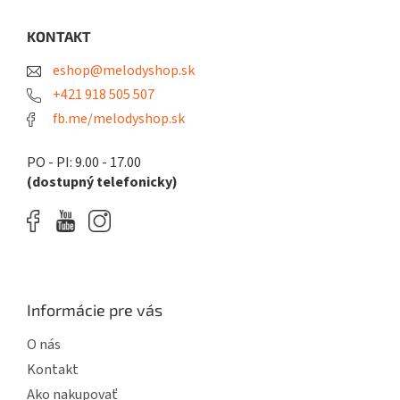
p
ä
KONTAKT
t
eshop@melodyshop.sk
i
e
+421 918 505 507
fb.me/melodyshop.sk
PO - PI: 9.00 - 17.00
(dostupný telefonicky)
Informácie pre vás
O nás
Kontakt
Ako nakupovať