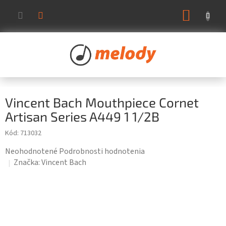
Prejsť
NÁKUP
na
KOŠÍK
obsah
Vincent Bach Mouthpiece Cornet
Artisan Series A449 1 1/2B
Kód:
713032
Priemerné
Neohodnotené
Podrobnosti hodnotenia
hodnotenie
Značka:
Vincent Bach
produktu
je
0,0
z
5