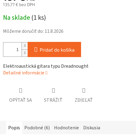
135,77 € bez DPH
Jednotková
Na sklade
(
1 ks
)
cena:
Môžeme doručiť do:
11.8.2026
Pridať do košíka
Elektroaustická gitara typu Dreadnought
Detailné informácie
OPÝTAŤ SA
STRÁŽIŤ
ZDIEĽAŤ
Popis
Podobné (6)
Hodnotenie
Diskusia