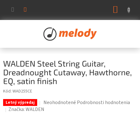
Prejsť
NÁKUP
na
KOŠÍK
obsah
WALDEN Steel String Guitar,
Dreadnought Cutaway, Hawthorne,
EQ, satin finish
Kód:
WAD255CE
Priemerné
Neohodnotené
Podrobnosti hodnotenia
Letný výpredaj
hodnotenie
Značka:
WALDEN
produktu
je
0,0
z