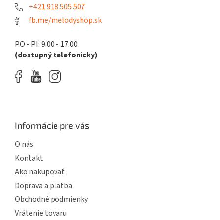
e
+421 918 505 507
fb.me/melodyshop.sk
PO - PI: 9.00 - 17.00
(dostupný telefonicky)
Informácie pre vás
O nás
Kontakt
Ako nakupovať
Doprava a platba
Obchodné podmienky
Vrátenie tovaru