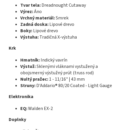
Tvar tela:
Dreadnought Cutaway
Výrez:
Áno
Vrchný materiál:
Smrek
Zadná doska:
Lipové drevo
Boky:
Lipové drevo
Výstuha:
Tradičná X-výstuha
Krk
Hmatník:
Indický vavrín
Výstuž:
Sklenými vláknami vystužený a
obojsmerný výstužný prút (truss rod)
Nultý pražec:
1 - 11/16" | 43 mm
Struny:
D'Addario® 80/20 Coated - Light Gauge
Elektronika
EQ:
Walden EX-2
Doplnky