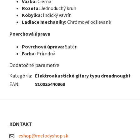
Väzba:
Čierna
Rozeta:
Jednoduchý kruh
Kobylka:
Indický vavrín
Ladiace mechaniky:
Chrómové odlievané
Povrchová úprava
Povrchová úprava:
Satén
Farba:
Prírodná
Dodatočné parametre
Kategória
:
Elektroakustické gitary typu dreadnought
EAN
:
810035440968
Z
á
p
ä
KONTAKT
t
eshop@melodyshop.sk
i