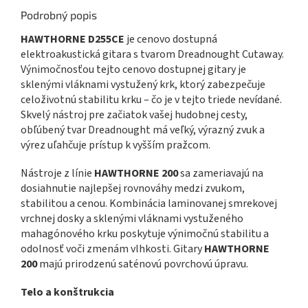
Podrobný popis
HAWTHORNE D255CE
je cenovo dostupná
elektroakustická gitara s tvarom Dreadnought Cutaway.
Výnimočnosťou tejto cenovo dostupnej gitary je
sklenými vláknami vystužený krk, ktorý zabezpečuje
celoživotnú stabilitu krku – čo je v tejto triede nevídané.
Skvelý nástroj pre začiatok vašej hudobnej cesty,
obľúbený tvar Dreadnought má veľký, výrazný zvuk a
výrez uľahčuje prístup k vyšším pražcom.
Nástroje z línie
HAWTHORNE 200
sa zameriavajú na
dosiahnutie najlepšej rovnováhy medzi zvukom,
stabilitou a cenou. Kombinácia laminovanej smrekovej
vrchnej dosky a sklenými vláknami vystuženého
mahagónového krku poskytuje výnimočnú stabilitu a
odolnosť voči zmenám vlhkosti. Gitary
HAWTHORNE
200
majú prirodzenú saténovú povrchovú úpravu.
Telo a konštrukcia