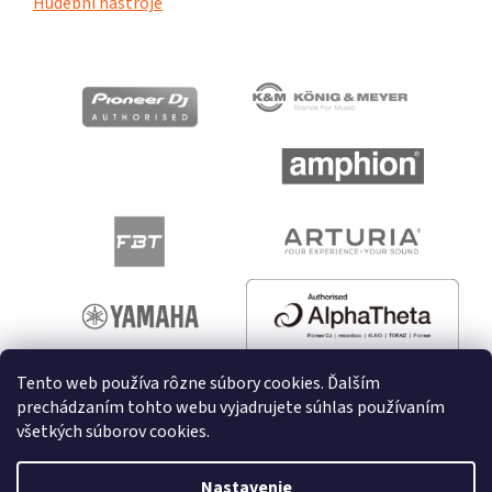
Hudební nástroje
Tento web používa rôzne súbory cookies. Ďalším
prechádzaním tohto webu vyjadrujete súhlas používaním
všetkých súborov cookies.
Vytvoril Shoptet
Nastavenie