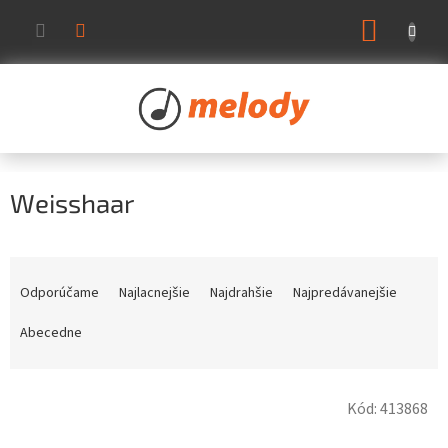
Prejsť
NÁKUP
na
KOŠÍK
obsah
Weisshaar
R
a
Odporúčame
Najlacnejšie
Najdrahšie
Najpredávanejšie
d
e
Abecedne
n
i
V
e
Kód:
413868
ý
p
p
r