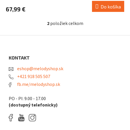
Do košíka
67,99 €
2
položiek celkom
O
v
l
Z
á
á
d
p
a
ä
KONTAKT
c
t
i
eshop@melodyshop.sk
i
e
p
e
+421 918 505 507
r
fb.me/melodyshop.sk
v
k
y
PO - PI: 9.00 - 17.00
v
(dostupný telefonicky)
ý
p
i
s