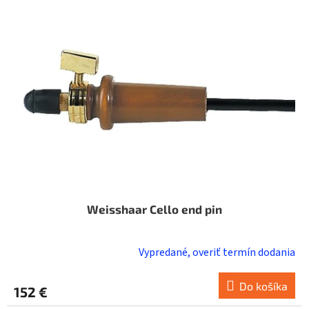
i
o
s
d
p
u
r
k
o
t
d
o
u
v
k
t
o
v
Weisshaar Cello end pin
Vypredané, overiť termín dodania
Do košíka
152 €