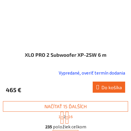
XLO PRO 2 Subwoofer XP-2SW 6 m
Vypredané, overiť termín dodania
Do košíka
465 €
NAČÍTAŤ 15 ĎALŠÍCH
S
1
2
16
t
O
r
235
položiek celkom
v
á