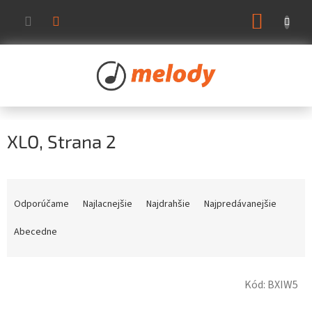
Prejsť
NÁKUP
na
KOŠÍK
obsah
XLO
, Strana 2
R
a
Odporúčame
Najlacnejšie
Najdrahšie
Najpredávanejšie
d
e
Abecedne
n
i
V
e
Kód:
BXIW5
ý
p
p
r