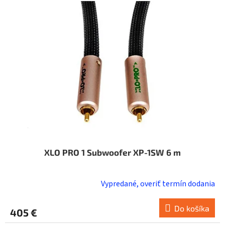
i
o
s
d
p
u
r
k
o
t
d
o
u
v
k
t
o
v
XLO PRO 1 Subwoofer XP-1SW 6 m
Vypredané, overiť termín dodania
Do košíka
405 €