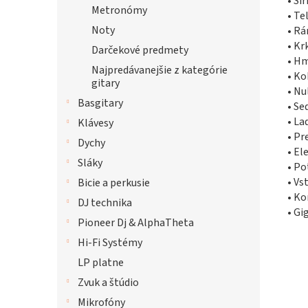
• Ší
Metronómy
• Te
Noty
• Rá
• Kr
Darčekové predmety
• H
Najpredávanejšie z kategórie
• K
gitary
• Nu
Basgitary
• Se
• L
Klávesy
• Pr
Dychy
• El
Sláky
• Po
• Vs
Bicie a perkusie
• Ko
DJ technika
• Gi
Pioneer Dj & AlphaTheta
Hi-Fi Systémy
LP platne
Zvuk a štúdio
Mikrofóny