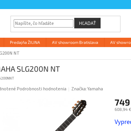
HĽADAŤ
Predajňa ŽILINA
AV showroom Bratislava
AV showroo
G200N NT
AHA SLG200N NT
G200NNT
rné
dnotené
Podrobnosti hodnotenia
Značka:
Yamaha
enie
749
tu
608,94 €
Jednotk
Vypre
cena: