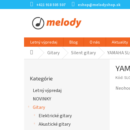
Prejsť
+421 918 505 507
eshop@melodyshop.sk
na
obsah
Letný výpredaj
Blog
O nás
Aktuality
Gitary
Silent gitary
YAMAHA SL
Domov
B
YAM
o
Preskočiť
č
Kód:
SL
Kategórie
kategórie
n
ý
Prieme
Neoho
Letný výpredaj
p
hodnot
NOVINKY
a
produk
n
je
Gitary
e
0,0
Elektrické gitary
l
z
Akustické gitary
5