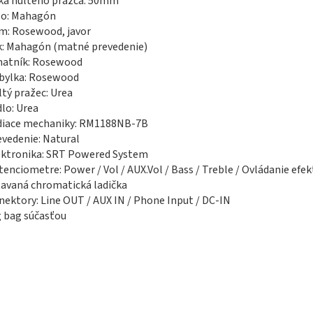
rka nultého pražca: 50mm
lo: Mahagón
m: Rosewood, javor
k: Mahagón (matné prevedenie)
matník: Rosewood
obylka: Rosewood
ltý pražec: Urea
dlo: Urea
adiace mechaniky: RM1188NB-7B
evedenie: Natural
ektronika: SRT Powered System
tenciometre: Power / Vol / AUX.Vol / Bass / Treble / Ovládanie efek
tavaná chromatická ladička
nektory: Line OUT / AUX IN / Phone Input / DC-IN
g bag súčasťou