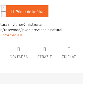
Pridať do košíka
itara s nylonovými strunami,
/rosewood/javor, prevedenie natural.
é informácie
OPÝTAŤ SA
STRÁŽIŤ
ZDIEĽAŤ