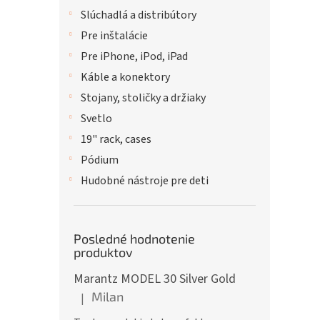
Slúchadlá a distribútory
Pre inštalácie
Pre iPhone, iPod, iPad
Káble a konektory
Stojany, stoličky a držiaky
Svetlo
19" rack, cases
Pódium
Hudobné nástroje pre deti
Posledné hodnotenie
produktov
Marantz MODEL 30 Silver Gold
Milan
|
Hodnotenie produktu je 5 z 5 hviezdičiek.