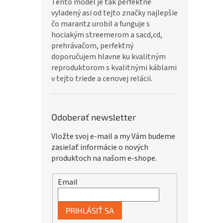
Tento model je tak perfektne
vyladený asi od tejto značky najlepšie
čo marantz urobil a funguje s
hociakým streemerom a sacd,cd,
prehrávačom, perfektný
doporučujem hlavne ku kvalitným
reproduktorom s kvalitnými káblami
v tejto triede a cenovej relácii.
Odoberať newsletter
Vložte svoj e-mail a my Vám budeme
zasielať informácie o nových
produktoch na našom e-shope.
Email
PRIHLÁSIŤ SA