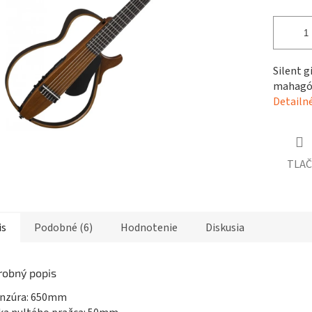
čiek.
Silent g
mahagón
Detailn
TLAČ
is
Podobné (6)
Hodnotenie
Diskusia
robný popis
enzúra: 650mm