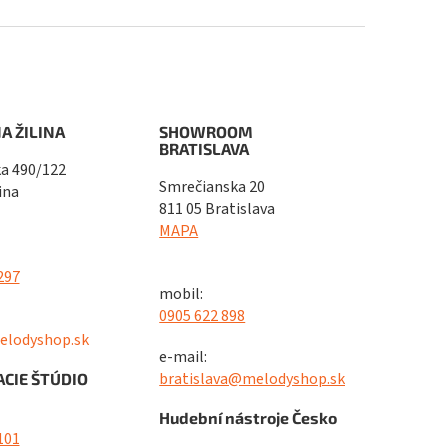
A ŽILINA
SHOWROOM
BRATISLAVA
a 490/122
Smrečianska 20
ina
811 05 Bratislava
MAPA
297
mobil:
0905 622 898
elodyshop.sk
e-mail:
bratislava@melodyshop.sk
CIE ŠTÚDIO
Hudební nástroje Česko
101