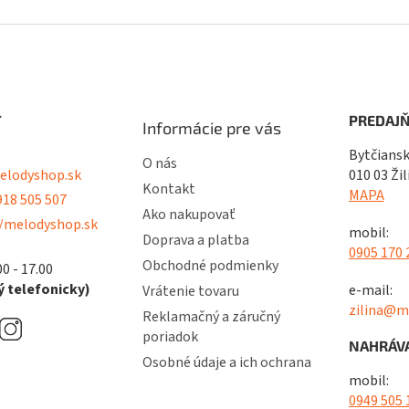
T
PREDAJŇ
Informácie pre vás
Bytčiansk
O nás
lodyshop.sk
010 03 Žil
Kontakt
MAPA
18 505 507
Ako nakupovať
/melodyshop.sk
mobil:
Doprava a platba
0905 170 
Obchodné podmienky
00 - 17.00
 telefonicky)
e-mail:
Vrátenie tovaru
zilina@m
Reklamačný a záručný
poriadok
NAHRÁVA
Osobné údaje a ich ochrana
mobil:
0949 505 