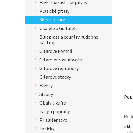
Elektroakustické gitary
hviezdi
Klasické gitary
Silent gitary
Ukulele a Guitalele
Bluegrass a country hudobné
nástroje
Gitarové kombá
Gitarové zosilňovače
Gitarové reproboxy
Gitarové stacky
Efekty
Struny
Pop
Obaly a kufre
Pásy a popruhy
Pod
Príslušenstvo
• M
Ladičky