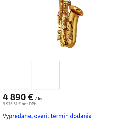
4 890 €
/ ks
3 975,61 € bez DPH
Jednotková
Vypredané, overiť termín dodania
cena: