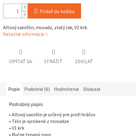
Pridať do košíka
Altový saxofón, mosadz, zlatý lak, V1 krk.
Detailné informácie
OPÝTAŤ SA
STRÁŽIŤ
ZDIEĽAŤ
Popis
Podobné (6)
Hodnotenie
Diskusia
Podrobný popis
• Altový saxofón je určený pre profi hráčov
• Telo je vyrobené z mosadze
• V1 krk
• Ručne tepaný zvon