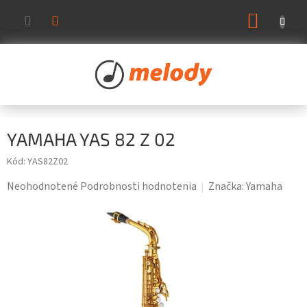
Prejsť
NÁKUP
na
KOŠÍK
obsah
YAMAHA YAS 82 Z 02
Kód:
YAS82Z02
Priemerné
Neohodnotené
Podrobnosti hodnotenia
Značka:
Yamaha
hodnotenie
produktu
je
0,0
z
5
hviezdičiek.