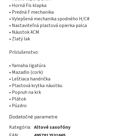
• Horná Fis klapka
• Predná F mechanika
• Vylepšená mechanika spodného H/C#
• Nastaviteľná plastová opierka palca
• Náustok 4CM
• Zlatý lak
Príslušenstvo:
• Yamaha ligatúra
• Mazadlo (cork)
• Leštiaca handrička
• Plastová krytka náustku
• Popruh na krk
• Plátok
• Púzdro
Dodatočné parametre
Kategória
:
Altové saxofóny
EAN
:
4957812531665