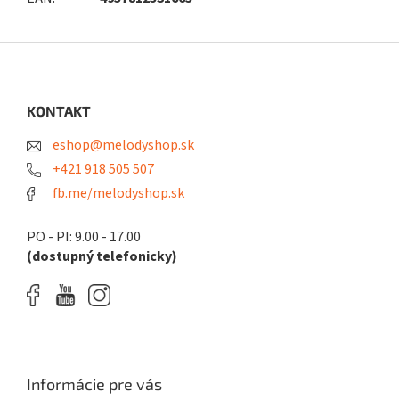
Z
á
p
ä
KONTAKT
t
eshop@melodyshop.sk
i
e
+421 918 505 507
fb.me/melodyshop.sk
PO - PI: 9.00 - 17.00
(dostupný telefonicky)
Informácie pre vás