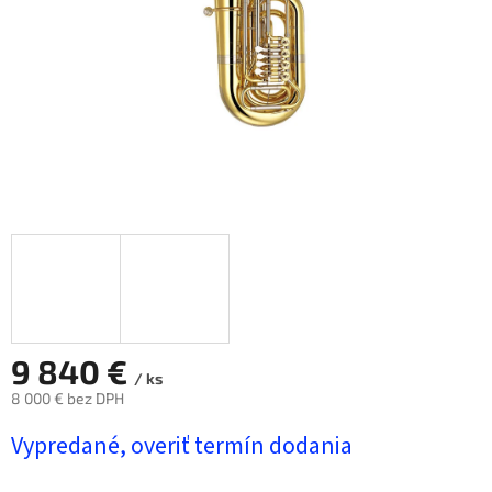
9 840 €
/ ks
8 000 € bez DPH
Jednotková
Vypredané, overiť termín dodania
cena: