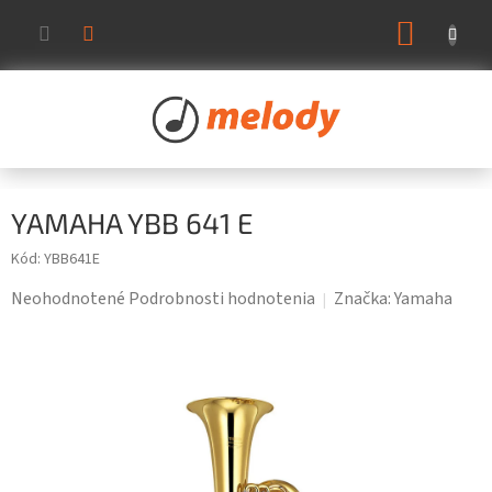
Prejsť
NÁKUP
na
KOŠÍK
obsah
YAMAHA YBB 641 E
Kód:
YBB641E
Priemerné
Neohodnotené
Podrobnosti hodnotenia
Značka:
Yamaha
hodnotenie
produktu
je
0,0
z
5
hviezdičiek.