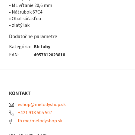
• ML vŕtanie 20,6 mm
• Nátrubok 67C4
• Obal súčasťou
• zlatý lak
Dodatočné parametre
Kategória
:
Bb tuby
EAN
:
4957812023818
Z
á
p
ä
KONTAKT
t
eshop@melodyshop.sk
i
e
+421 918 505 507
fb.me/melodyshop.sk