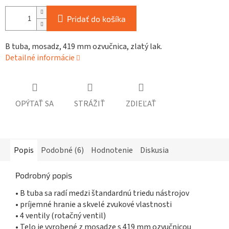
Pridať do košíka
B tuba, mosadz, 419 mm ozvučnica, zlatý lak.
Detailné informácie
OPÝTAŤ SA
STRÁŽIŤ
ZDIEĽAŤ
Popis
Podobné (6)
Hodnotenie
Diskusia
Podrobný popis
• B tuba sa radí medzi štandardnú triedu nástrojov
• príjemné hranie a skvelé zvukové vlastnosti
• 4 ventily (rotačný ventil)
• Telo je vyrobené z mosadze s 419 mm ozvučnicou