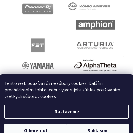
Tento web používa rôzne súbory cookies. Ďalším
prechádzaním tohto webu vyjadrujete súhlas používaním
všetkých súborov cookies.
Vytvoril Shoptet
Nastavenie
Copyright 2026
melodyshop.sk
. Všetky práva vyhradené.
Odmietnuť
Súhlasím
Upraviť nastavenie cookies