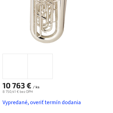
10 763 €
/ ks
8 750,41 € bez DPH
Jednotková
Vypredané, overiť termín dodania
cena: