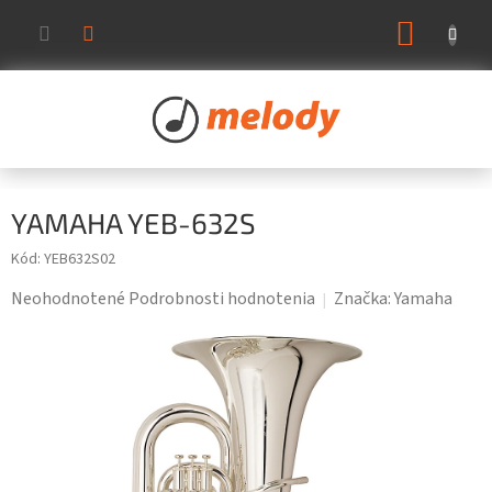
Prejsť
NÁKUP
na
KOŠÍK
obsah
YAMAHA YEB-632S
Kód:
YEB632S02
Priemerné
Neohodnotené
Podrobnosti hodnotenia
Značka:
Yamaha
hodnotenie
produktu
je
0,0
z
5
hviezdičiek.