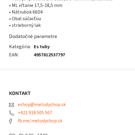
• ML vŕtanie 17,5-18,5 mm
• Nátrubok 66D4
• Obal súčasťou
• strieborný lak
Dodatočné parametre
Kategória
:
Es tuby
EAN
:
4957812537797
Z
á
p
ä
KONTAKT
t
eshop@melodyshop.sk
i
e
+421 918 505 507
fb.me/melodyshop.sk