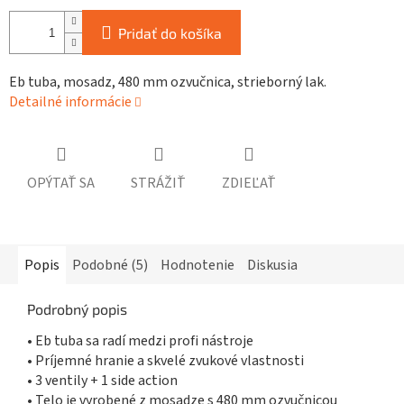
Pridať do košíka
Eb tuba, mosadz, 480 mm ozvučnica, strieborný lak.
Detailné informácie
OPÝTAŤ SA
STRÁŽIŤ
ZDIEĽAŤ
Popis
Podobné (5)
Hodnotenie
Diskusia
Podrobný popis
• Eb tuba sa radí medzi profi nástroje
• Príjemné hranie a skvelé zvukové vlastnosti
• 3 ventily + 1 side action
• Telo je vyrobené z mosadze s 480 mm ozvučnicou