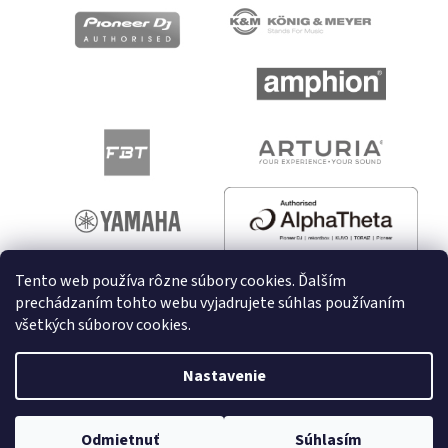
Tento web používa rôzne súbory cookies. Ďalším
prechádzaním tohto webu vyjadrujete súhlas používaním
všetkých súborov cookies.
Vytvoril Shoptet
Nastavenie
Copyright 2026
melodyshop.sk
. Všetky práva vyhradené.
Odmietnuť
Súhlasím
Upraviť nastavenie cookies