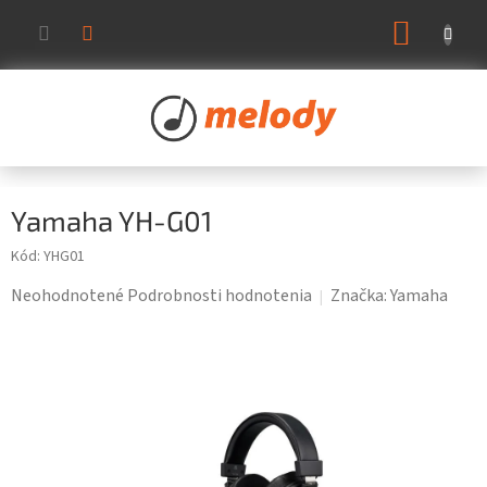
Prejsť
NÁKUP
na
KOŠÍK
obsah
Yamaha YH-G01
Kód:
YHG01
Priemerné
Neohodnotené
Podrobnosti hodnotenia
Značka:
Yamaha
hodnotenie
produktu
je
0,0
z
5
hviezdičiek.