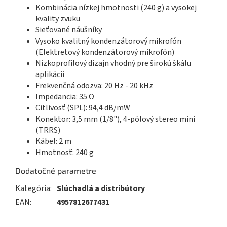
Kombinácia nízkej hmotnosti (240 g) a vysokej
kvality zvuku
Sieťované náušníky
Vysoko kvalitný kondenzátorový mikrofón
(Elektretový kondenzátorový mikrofón)
Nízkoprofilový dizajn vhodný pre širokú škálu
aplikácií
Frekvenčná odozva: 20 Hz - 20 kHz
Impedancia: 35 Ω
Citlivosť (SPL): 94,4 dB/mW
Konektor: 3,5 mm (1/8"), 4-pólový stereo mini
(TRRS)
Kábel: 2 m
Hmotnosť: 240 g
Dodatočné parametre
Kategória
:
Slúchadlá a distribútory
EAN
:
4957812677431