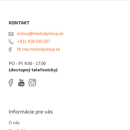
Z
á
p
ä
KONTAKT
t
eshop@melodyshop.sk
i
e
+421 918 505 507
fb.me/melodyshop.sk
PO - PI: 9.00 - 17.00
(dostupný telefonicky)
Informácie pre vás
O nás