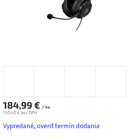
184,99 €
/ ks
150,40 € bez DPH
Jednotková
Vypredané, overiť termín dodania
cena: