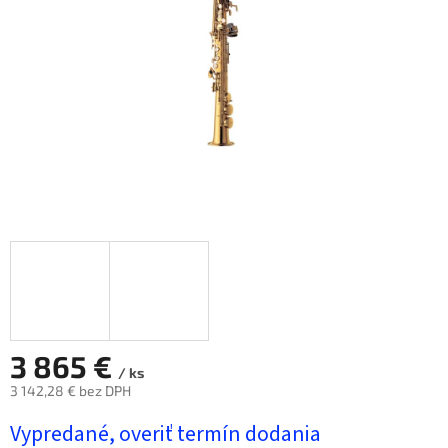
hviezdičiek.
3 865 €
/ ks
3 142,28 € bez DPH
Jednotková
Vypredané, overiť termín dodania
cena: