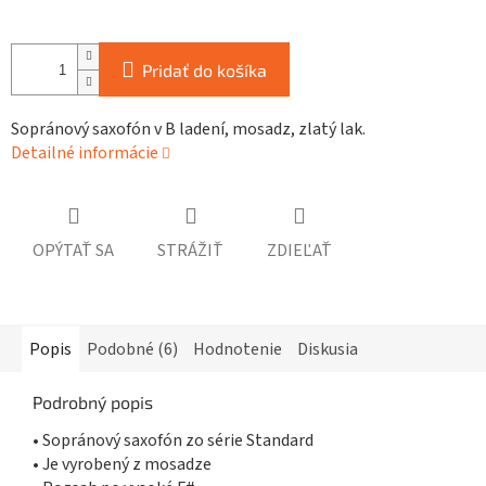
Pridať do košíka
Sopránový saxofón v B ladení, mosadz, zlatý lak.
Detailné informácie
OPÝTAŤ SA
STRÁŽIŤ
ZDIEĽAŤ
Popis
Podobné (6)
Hodnotenie
Diskusia
Podrobný popis
• Sopránový saxofón zo série Standard
• Je vyrobený z mosadze