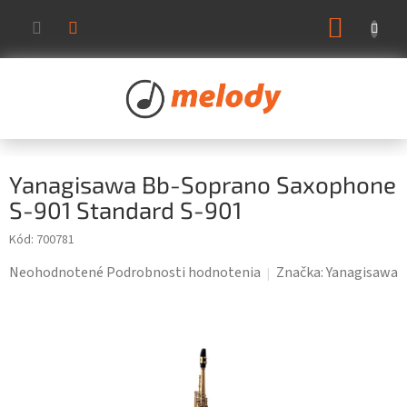
Prejsť
NÁKUP
na
KOŠÍK
obsah
Yanagisawa Bb-Soprano Saxophone
S-901 Standard S-901
Kód:
700781
Priemerné
Neohodnotené
Podrobnosti hodnotenia
Značka:
Yanagisawa
hodnotenie
produktu
je
0,0
z
5