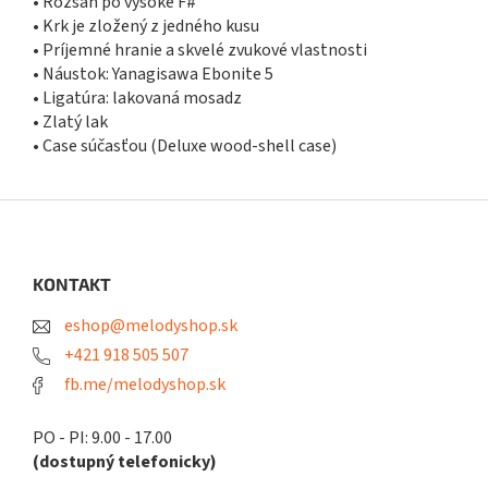
• Rozsah po vysoké F#
• Krk je zložený z jedného kusu
• Príjemné hranie a skvelé zvukové vlastnosti
• Náustok: Yanagisawa Ebonite 5
• Ligatúra: lakovaná mosadz
• Zlatý lak
• Case súčasťou (Deluxe wood-shell case)
Z
á
p
ä
KONTAKT
t
eshop@melodyshop.sk
i
e
+421 918 505 507
fb.me/melodyshop.sk
PO - PI: 9.00 - 17.00
(dostupný telefonicky)