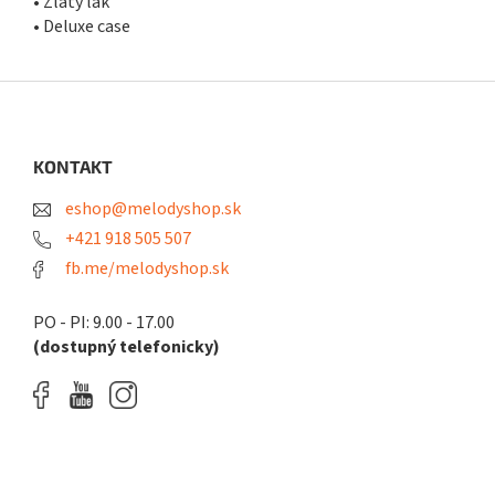
• Zlatý lak
• Deluxe case
Z
á
p
ä
KONTAKT
t
eshop@melodyshop.sk
i
e
+421 918 505 507
fb.me/melodyshop.sk
PO - PI: 9.00 - 17.00
(dostupný telefonicky)