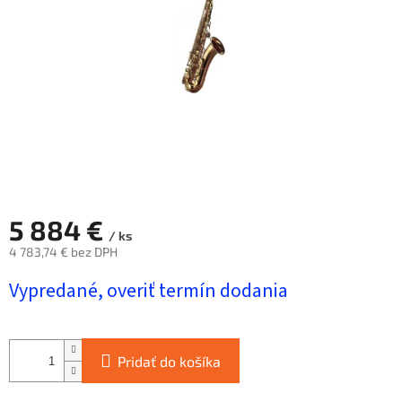
hviezdičiek.
5 884 €
/ ks
4 783,74 € bez DPH
Jednotková
Vypredané, overiť termín dodania
cena:
Pridať do košíka