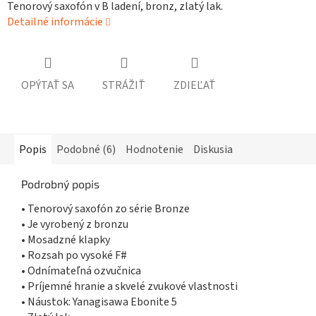
Tenorový saxofón v B ladení, bronz, zlatý lak.
Detailné informácie
OPÝTAŤ SA
STRÁŽIŤ
ZDIEĽAŤ
Popis
Podobné (6)
Hodnotenie
Diskusia
Podrobný popis
• Tenorový saxofón zo série Bronze
• Je vyrobený z bronzu
• Mosadzné klapky
• Rozsah po vysoké F#
• Odnímateľná ozvučnica
• Príjemné hranie a skvelé zvukové vlastnosti
• Náustok: Yanagisawa Ebonite 5