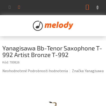
Prejsť
NÁKUP
na
KOŠÍK
obsah
Yanagisawa Bb-Tenor Saxophone T-
992 Artist Bronze T-992
Kód:
700826
Priemerné
Neohodnotené
Podrobnosti hodnotenia
Značka:
Yanagisawa
hodnotenie
produktu
je
0,0
z
5