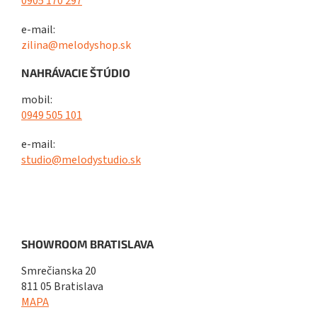
0905 170 297
e-mail:
zilina@melodyshop.sk
NAHRÁVACIE ŠTÚDIO
mobil:
0949 505 101
e-mail:
studio@melodystudio.sk
SHOWROOM BRATISLAVA
Smrečianska 20
811 05 Bratislava
MAPA