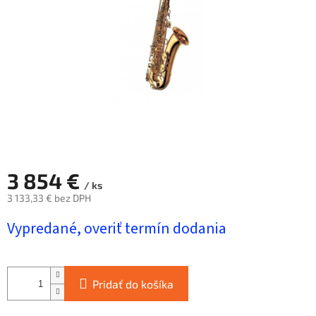
hviezdičiek.
3 854 €
/ ks
3 133,33 € bez DPH
Jednotková
Vypredané, overiť termín dodania
cena:
Pridať do košíka