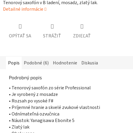
Tenorový saxofón v B ladení, mosadz, zlatý lak.
Detailné informácie
OPÝTAŤ SA
STRÁŽIŤ
ZDIEĽAŤ
Popis
Podobné (6)
Hodnotenie
Diskusia
Podrobný popis
• Tenorový saxofón zo série Professional
• Je vyrobený z mosadze
• Rozsah po vysoké F#
• Príjemné hranie a skvelé zvukové vlastnosti
• Odnímateľná ozvučnica
• Náustok: Yanagisawa Ebonite 5
• Zlatý lak