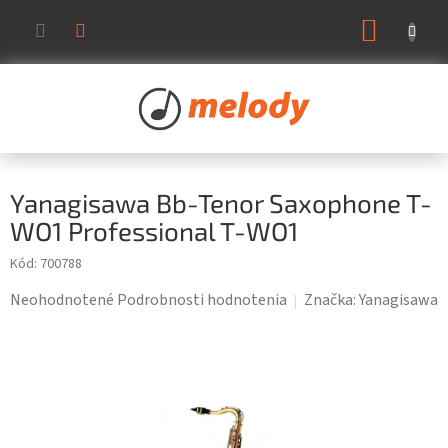
Prejsť
NÁKUP
na
KOŠÍK
obsah
Yanagisawa Bb-Tenor Saxophone T-
WO1 Professional T-WO1
Kód:
700788
Priemerné
Neohodnotené
Podrobnosti hodnotenia
Značka:
Yanagisawa
hodnotenie
produktu
je
0,0
z
5