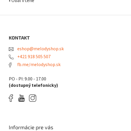
• Obal v cene
Z
á
p
ä
KONTAKT
t
eshop@melodyshop.sk
i
e
+421 918 505 507
fb.me/melodyshop.sk
PO - PI: 9.00 - 17.00
(dostupný telefonicky)
Informácie pre vás