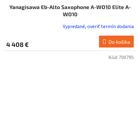
Yanagisawa Eb-Alto Saxophone A-WO10 Elite A-
WO10
Vypredané, overiť termín dodania
Do košíka
4 408 €
Kód:
700795