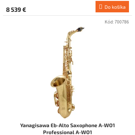
Do košíka
8 539 €
Kód:
700786
Yanagisawa Eb-Alto Saxophone A-WO1
Professional A-WO1