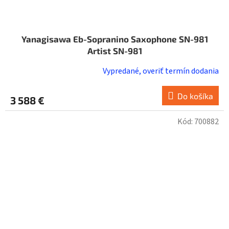
Yanagisawa Eb-Sopranino Saxophone SN-981
Artist SN-981
Vypredané, overiť termín dodania
Do košíka
3 588 €
Kód:
700882