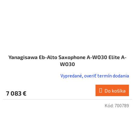
Yanagisawa Eb-Alto Saxophone A-WO30 Elite A-
WO30
Vypredané, overiť termín dodania
Do košíka
7 083 €
Kód:
700789