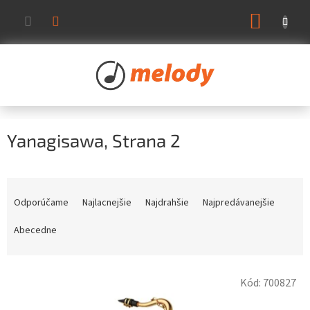
Prejsť
NÁKUP
na
KOŠÍK
obsah
Yanagisawa
, Strana 2
R
a
Odporúčame
Najlacnejšie
Najdrahšie
Najpredávanejšie
d
e
Abecedne
n
i
V
e
Kód:
700827
ý
p
p
r