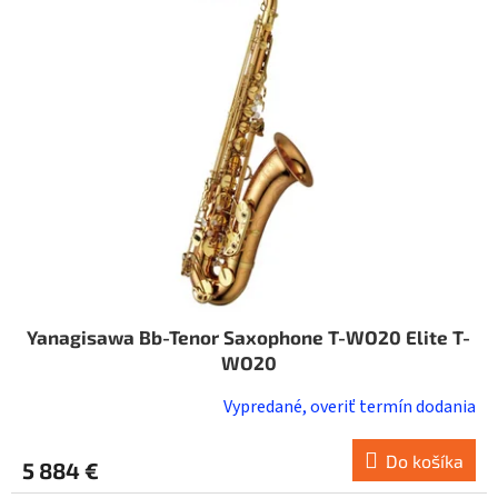
i
o
s
d
p
u
r
k
o
t
d
o
u
v
k
t
o
v
Yanagisawa Bb-Tenor Saxophone T-WO20 Elite T-
WO20
Vypredané, overiť termín dodania
Do košíka
5 884 €