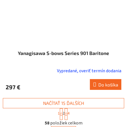
Yanagisawa S-bows Series 901 Baritone
Vypredané, overiť termín dodania
Do košíka
297 €
NAČÍTAŤ 15 ĎALŠÍCH
S
1
2
4
t
O
r
58
položiek celkom
v
á