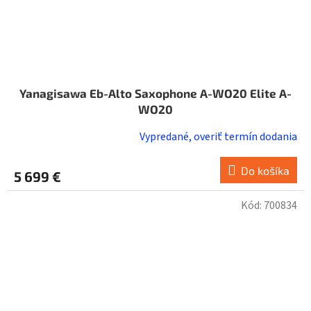
Yanagisawa Eb-Alto Saxophone A-WO20 Elite A-
WO20
Vypredané, overiť termín dodania
Do košíka
5 699 €
Kód:
700834