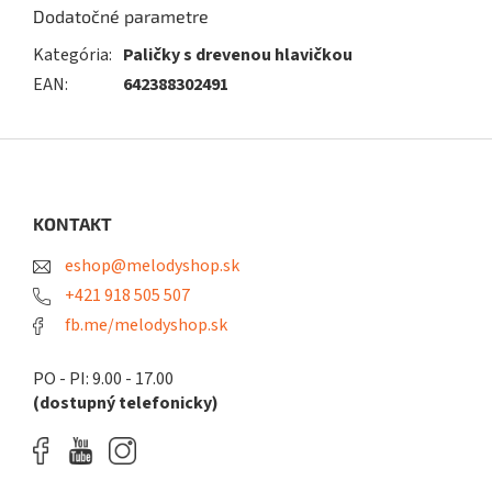
Dodatočné parametre
Kategória
:
Paličky s drevenou hlavičkou
EAN
:
642388302491
Z
á
p
ä
KONTAKT
t
eshop@melodyshop.sk
i
e
+421 918 505 507
fb.me/melodyshop.sk
PO - PI: 9.00 - 17.00
(dostupný telefonicky)