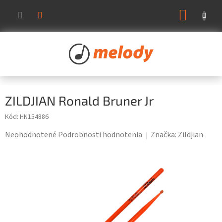
Prejsť
NÁKUP
na
KOŠÍK
obsah
ZILDJIAN Ronald Bruner Jr
Kód:
HN154886
Priemerné
Neohodnotené
Podrobnosti hodnotenia
Značka:
Zildjian
hodnotenie
produktu
je
0,0
z
5
hviezdičiek.