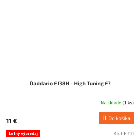
D´addario EJ38H - High Tuning F?
Na sklade
(
1 ks
)
Do košíka
11 €
Kód:
EJ10
Letný výpredaj