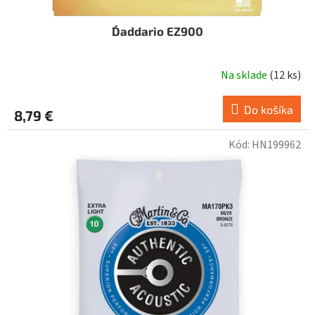
D´addario EZ900
Na sklade
(
12 ks
)
Do košíka
8,79 €
Kód:
HN199962