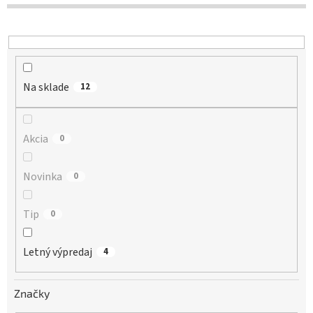
d
u
k
t
o
Na sklade
v
12
Akcia
0
Novinka
0
Tip
0
Letný výpredaj
4
Značky