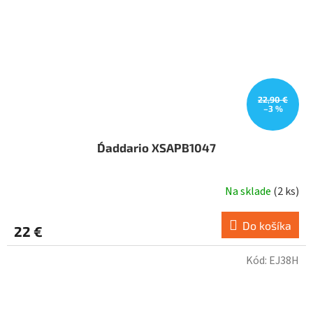
22,90 €
–3 %
D´addario XSAPB1047
Na sklade
(
2 ks
)
Do košíka
22 €
Kód:
EJ38H