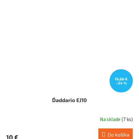
13,30 €
–24 %
D´addario EJ10
Na sklade
(
7 ks
)
Do košíka
10 €