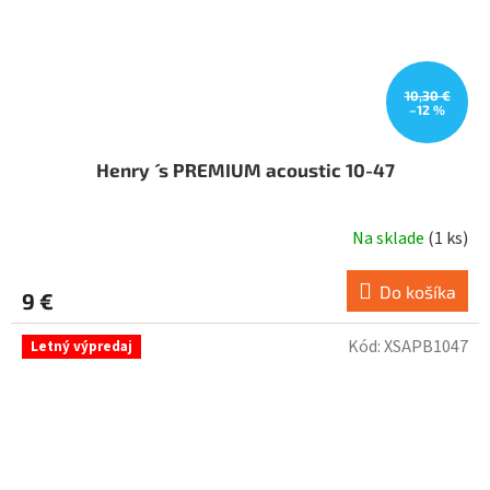
10,30 €
–12 %
Henry ´ s PREMIUM acoustic 10-47
Na sklade
(
1 ks
)
Do košíka
9 €
Kód:
XSAPB1047
Letný výpredaj