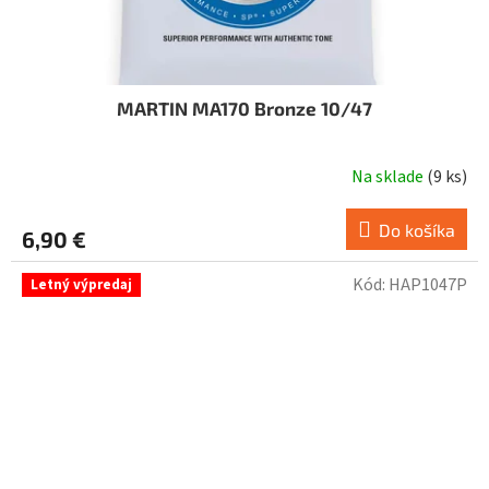
MARTIN MA170 Bronze 10/47
Na sklade
(
9 ks
)
Do košíka
6,90 €
Kód:
HAP1047P
Letný výpredaj