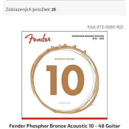
Zobrazených položiek:
25
V
Kód:
073-0060-402
ý
p
i
s
p
r
o
d
u
k
t
o
v
Fender Phosphor Bronze Acoustic 10 - 48 Guitar