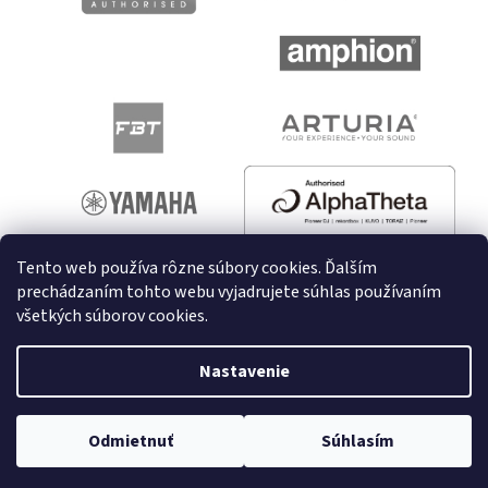
Tento web používa rôzne súbory cookies. Ďalším
prechádzaním tohto webu vyjadrujete súhlas používaním
všetkých súborov cookies.
Vytvoril Shoptet
Nastavenie
Copyright 2026
melodyshop.sk
. Všetky práva vyhradené.
Odmietnuť
Súhlasím
Upraviť nastavenie cookies