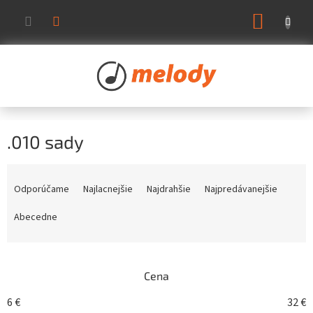
Prejsť
NÁKUP
na
KOŠÍK
obsah
.010 sady
R
a
Odporúčame
Najlacnejšie
Najdrahšie
Najpredávanejšie
d
e
Abecedne
n
i
e
Cena
p
r
6
€
32
€
o