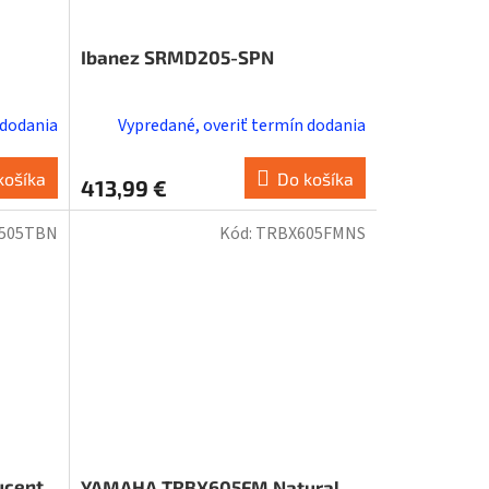
Ibanez SRMD205-SPN
 dodania
Vypredané, overiť termín dodania
košíka
Do košíka
413,99 €
505TBN
Kód:
TRBX605FMNS
ucent
YAMAHA TRBX605FM Natural