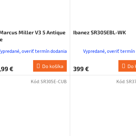
 Marcus Miller V3 5 Antique
Ibanez SR305EBL-WK
e
Vypredané, overiť termín dodania
Vypredané, overiť termín
Do košíka
Do 
,99 €
399 €
Kód:
SR305E-CUB
Kód:
SR3