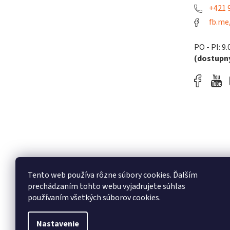
+421 9
fb.me
PO - PI: 9.
(dostupný
Tento web používa rôzne súbory cookies. Ďalším
prechádzaním tohto webu vyjadrujete súhlas
používaním všetkých súborov cookies.
Nastavenie