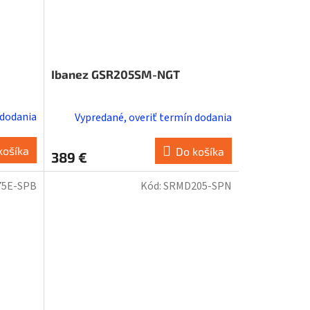
Ibanez GSR205SM-NGT
 dodania
Vypredané, overiť termín dodania
košíka
Do košíka
389 €
75E-SPB
Kód:
SRMD205-SPN