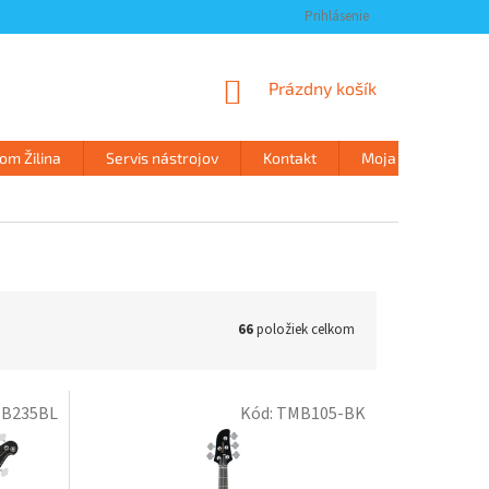
Prihlásenie
NÁKUPNÝ
Prázdny košík
KOŠÍK
m Žilina
Servis nástrojov
Kontakt
Moja objednávka
66
položiek celkom
B235BL
Kód:
TMB105-BK