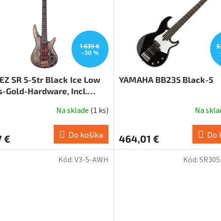
1 639 €
5
–30 %
EZ SR 5-Str Black Ice Low
YAMAHA BB235 Black-5
s-Gold-Hardware, Incl.
ag
Na sklade
(
1 ks
)
Na skl
Do košíka
Do 
7 €
464,01 €
Kód:
V3-5-AWH
Kód:
SR30