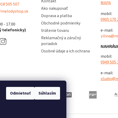
Kontakt
MAPA
18 505 507
Ako nakupovať
/melodyshop.sk
mobil:
Doprava a platba
0905 170 
Obchodné podmienky
00 - 17.00
 telefonicky)
e-mail:
Vrátenie tovaru
zilina@m
Reklamačný a záručný
poriadok
NAHRÁVA
Osobné údaje a ich ochrana
mobil:
0949 505 
e-mail:
studio@m
Odmietnuť
Súhlasím