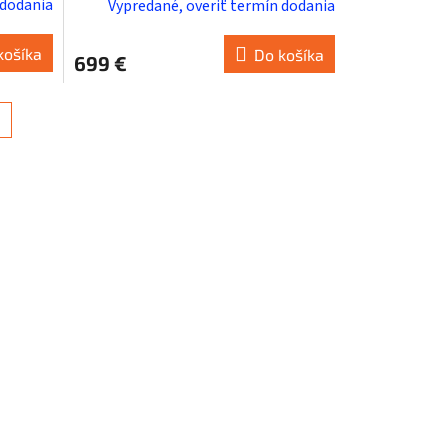
 dodania
Vypredané, overiť termín dodania
košíka
Do košíka
699 €