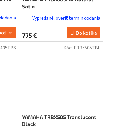
Satin
 dodania
Vypredané, overiť termín dodania
košíka
Do košíka
775 €
435TBS
Kód:
TRBX505TBL
YAMAHA TRBX505 Translucent
Black