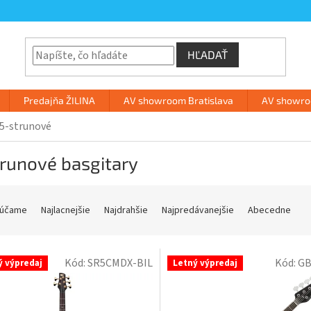
HĽADAŤ
Predajňa ŽILINA
AV showroom Bratislava
AV showroo
5-strunové
runové basgitary
účame
Najlacnejšie
Najdrahšie
Najpredávanejšie
Abecedne
Kód:
SR5CMDX-BIL
Kód:
GB
ý výpredaj
Letný výpredaj