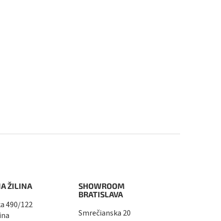
A ŽILINA
SHOWROOM
BRATISLAVA
a 490/122
Smrečianska 20
ina