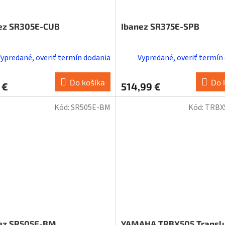
ez SR305E-CUB
Ibanez SR375E-SPB
Vypredané, overiť termín dodania
Vypredané, overiť termín
Do košíka
Do 
 €
514,99 €
Kód:
SR505E-BM
Kód:
TRBX
ez SR505E-BM
YAMAHA TRBX505 Transl