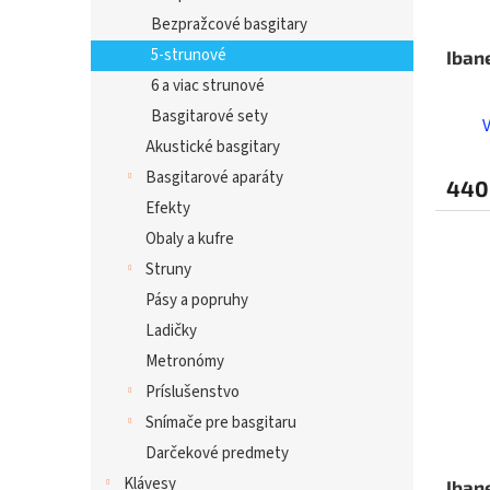
Bezpražcové basgitary
5-strunové
Iban
6 a viac strunové
Basgitarové sety
Akustické basgitary
Basgitarové aparáty
440
Efekty
Obaly a kufre
Struny
Pásy a popruhy
Ladičky
Metronómy
Príslušenstvo
Snímače pre basgitaru
Darčekové predmety
Klávesy
Iban