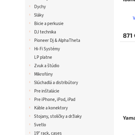
Dychy
Sláky
Bicie a perkusie
DJ technika
871 
Pioneer Dj & AlphaTheta
Hi-Fi Systémy
LP platne
Zvuk a štúdio
Mikrofóny
Slúchadlá a distribútory
Pre inštalácie
Pre iPhone, iPod, iPad
Káble a konektory
Stojany, stoličky a držiaky
Yama
Svetlo
19" rack, cases