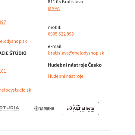
811 05 Bratislava
MAPA
297
mobil:
0905 622 898
elodyshop.sk
e-mail:
bratislava@melodyshop.sk
CIE ŠTÚDIO
Hudební nástroje Česko
101
Hudební nástroje
elodystudio.sk