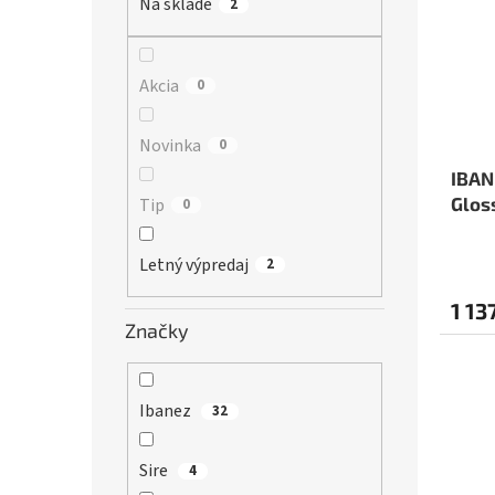
r
Na sklade
2
s
o
p
d
r
u
o
Akcia
0
k
d
t
u
Novinka
0
o
k
v
t
IBAN
o
Glos
Tip
0
v
Gigb
Letný výpredaj
2
1 13
Značky
Ibanez
32
Sire
4