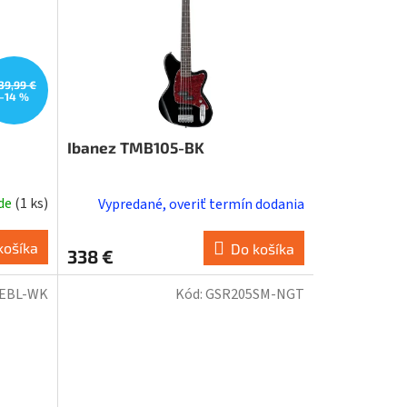
39,99 €
–14 %
Ibanez TMB105-BK
ade
(
1 ks
)
Vypredané, overiť termín dodania
košíka
Do košíka
338 €
5EBL-WK
Kód:
GSR205SM-NGT