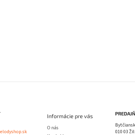
ý
p
i
s
u
T
PREDAJŇ
Informácie pre vás
Bytčiansk
O nás
lodyshop.sk
010 03 Žil