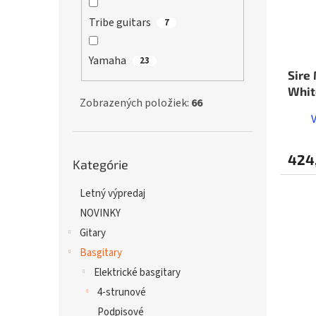
Tribe guitars
7
Yamaha
23
Sire
Whit
Zobrazených položiek:
66
Preskočiť
424
Kategórie
kategórie
Letný výpredaj
NOVINKY
Gitary
Basgitary
Elektrické basgitary
4-strunové
Podpisové