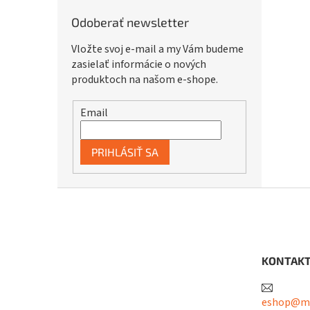
Odoberať newsletter
Vložte svoj e-mail a my Vám budeme
zasielať informácie o nových
produktoch na našom e-shope.
Email
PRIHLÁSIŤ SA
Z
á
p
ä
t
KONTAK
i
e
eshop@me