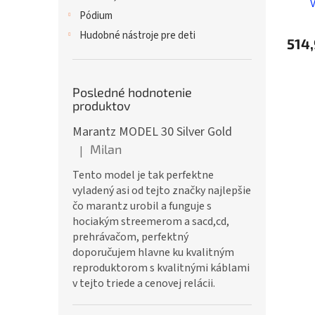
Pódium
Hudobné nástroje pre deti
514,
Posledné hodnotenie
produktov
Marantz MODEL 30 Silver Gold
Milan
|
Hodnotenie produktu je 5 z 5 hviezdičiek.
Tento model je tak perfektne
vyladený asi od tejto značky najlepšie
čo marantz urobil a funguje s
hociakým streemerom a sacd,cd,
prehrávačom, perfektný
doporučujem hlavne ku kvalitným
reproduktorom s kvalitnými káblami
v tejto triede a cenovej relácii.