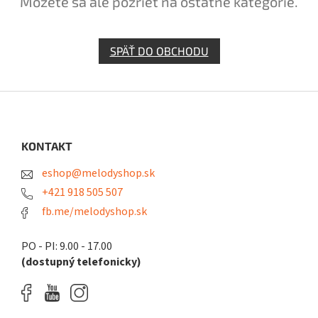
Môžete sa ale pozrieť na ostatné kategórie.
SPÄŤ DO OBCHODU
Z
á
p
ä
KONTAKT
t
eshop@melodyshop.sk
i
e
+421 918 505 507
fb.me/melodyshop.sk
PO - PI: 9.00 - 17.00
(dostupný telefonicky)