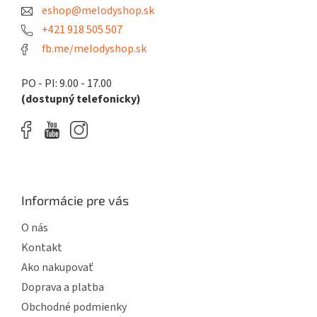
eshop@melodyshop.sk
i
e
+421 918 505 507
fb.me/melodyshop.sk
PO - PI: 9.00 - 17.00
(dostupný telefonicky)
Informácie pre vás
O nás
Kontakt
Ako nakupovať
Doprava a platba
Obchodné podmienky