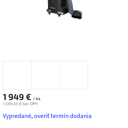
1 949 €
/ ks
1 584,55 € bez DPH
Jednotková
Vypredané, overiť termín dodania
cena: