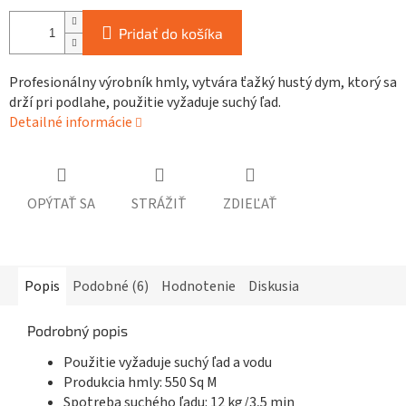
Pridať do košíka
Profesionálny výrobník hmly, vytvára ťažký hustý dym, ktorý sa
drží pri podlahe, použitie vyžaduje suchý ľad.
Detailné informácie
OPÝTAŤ SA
STRÁŽIŤ
ZDIEĽAŤ
Popis
Podobné (6)
Hodnotenie
Diskusia
Podrobný popis
Použitie vyžaduje suchý ľad a vodu
Produkcia hmly:
550 Sq M
Spotreba suchého ľadu: 12 kg/3,5 min