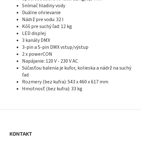
Snímač hladiny vody
Duálne ohrievanie
Nádrž pre vodu: 32 l
Kôš pre suchý ľad: 12 kg
LED displej
3 kanály DMX
3-pin a 5-pin DMX vstup/výstup
2 x
powerCON
Napájanie: 120 V - 230 V AC
Súčasťou balenia je kufor, kolieska a nádrž na suchý
ľad
Rozmery (bez kufra): 543 x 460 x 617 mm
Hmotnosť (bez kufra): 33 kg
Z
á
p
ä
KONTAKT
t