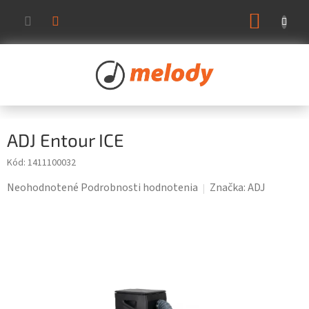
Prejsť
NÁKUP
na
KOŠÍK
obsah
ADJ Entour ICE
Kód:
1411100032
Priemerné
Neohodnotené
Podrobnosti hodnotenia
Značka:
ADJ
hodnotenie
produktu
je
0,0
z
5
hviezdičiek.