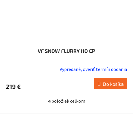
VF SNOW FLURRY HO EP
Vypredané, overiť termín dodania
Do košíka
219 €
4
položiek celkom
O
v
l
Z
á
á
d
p
a