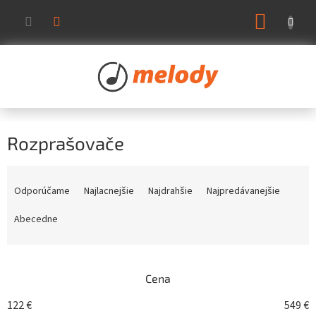
Prejsť
NÁKUP
na
KOŠÍK
obsah
Rozprašovače
R
a
Odporúčame
Najlacnejšie
Najdrahšie
Najpredávanejšie
d
e
Abecedne
n
i
e
Cena
p
r
122
€
549
€
o