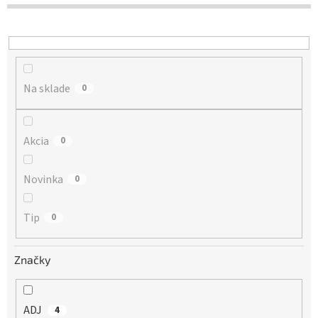
d
u
k
t
o
Na sklade
v
0
Akcia
0
Novinka
0
Tip
0
Značky
ADJ
4