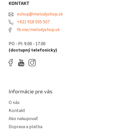
ä
KONTAKT
c
t
i
eshop@melodyshop.sk
i
e
p
e
+421 918 505 507
r
fb.me/melodyshop.sk
v
k
y
PO - PI: 9.00 - 17.00
v
(dostupný telefonicky)
ý
p
i
s
u
Informácie pre vás
O nás
Kontakt
Ako nakupovať
Doprava a platba