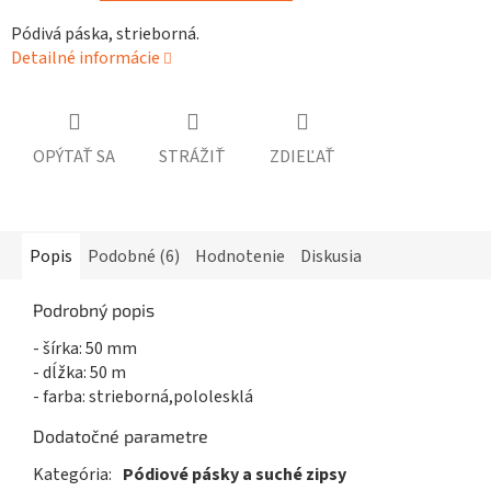
Pódivá páska, strieborná.
Detailné informácie
OPÝTAŤ SA
STRÁŽIŤ
ZDIEĽAŤ
Popis
Podobné (6)
Hodnotenie
Diskusia
Podrobný popis
- šírka: 50 mm
- dĺžka: 50 m
- farba: strieborná,pololesklá
Dodatočné parametre
Kategória
:
Pódiové pásky a suché zipsy