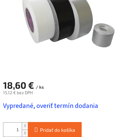
hviezdičiek.
18,60 €
/ ks
15,12 € bez DPH
Jednotková
Vypredané, overiť termín dodania
cena:
Pridať do košíka