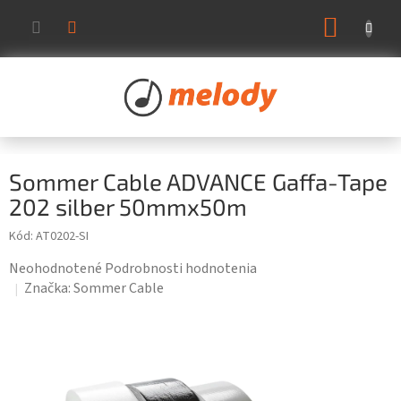
Prejsť
NÁKUP
na
KOŠÍK
obsah
Sommer Cable ADVANCE Gaffa-Tape
202 silber 50mmx50m
Kód:
AT0202-SI
Priemerné
Neohodnotené
Podrobnosti hodnotenia
hodnotenie
Značka:
Sommer Cable
produktu
je
0,0
z
5