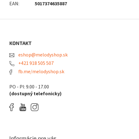
EAN
:
5017374635887
Z
á
p
ä
KONTAKT
t
eshop@melodyshop.sk
i
e
+421 918 505 507
fb.me/melodyshop.sk
PO - PI: 9.00 - 17.00
(dostupný telefonicky)
Informácie pre vás