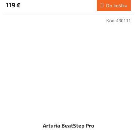
119 €
produktu
Do košíka
je
5,0
Kód:
430111
z
5
hviezdičiek.
Arturia BeatStep Pro