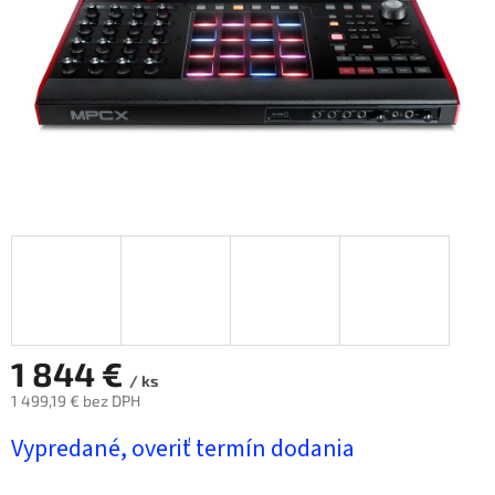
1 844 €
/ ks
1 499,19 € bez DPH
Jednotková
Vypredané, overiť termín dodania
cena: