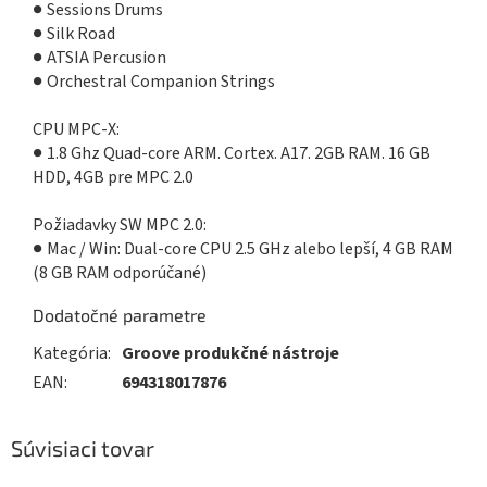
● Sessions Drums
● Silk Road
● ATSIA Percusion
● Orchestral Companion Strings
CPU MPC-X:
● 1.8 Ghz Quad-core ARM. Cortex. A17. 2GB RAM. 16 GB
HDD, 4GB pre MPC 2.0
Požiadavky SW MPC 2.0:
● Mac / Win: Dual-core CPU 2.5 GHz alebo lepší, 4 GB RAM
(8 GB RAM odporúčané)
Dodatočné parametre
Kategória
:
Groove produkčné nástroje
EAN
:
694318017876
Súvisiaci tovar