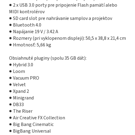
● 2 x USB 3.0 porty pre pripojenie Flash pamätí alebo
MIDI kontrolérov
● SD card slot pre nahrávanie samplov a projektov
● Bluetooth 4.0
● Napájanie 19 V / 3.42 A
● Rozmery (pri vyklopenom displeji): 50,5 x 38,8 x 21,4 cm
● Hmotnosť: 5,66 kg
Obsiahnuté pluginy (spolu 35 GB dát):
● Hybrid 3.0
● Loom
● Vacuum PRO
● Velvet
● Xpand 2
● Minigrand
● DB33
● The Riser
● Air Creative FX Collection
● Big Bang Cinematic
● BigBang Universal