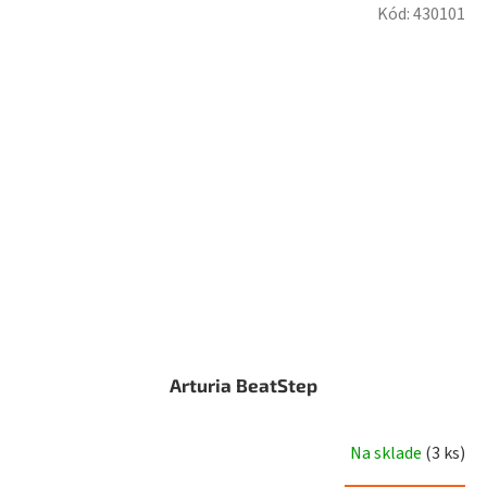
Kód:
430101
Arturia BeatStep
Na sklade
(
3 ks
)
Priemerné
hodnotenie