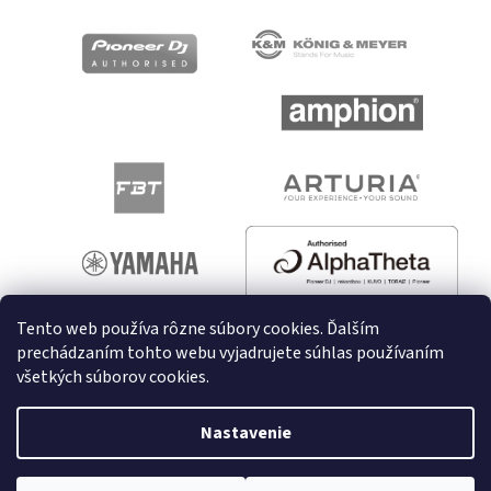
Tento web používa rôzne súbory cookies. Ďalším
prechádzaním tohto webu vyjadrujete súhlas používaním
všetkých súborov cookies.
Vytvoril Shoptet
Nastavenie
Copyright 2026
melodyshop.sk
. Všetky práva vyhradené.