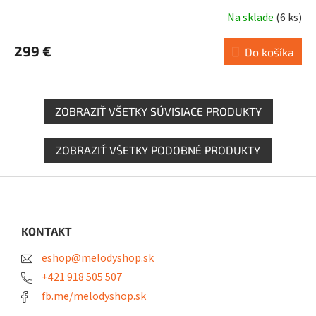
Na sklade
(
6 ks
)
Priemerné
hodnotenie
299 €
produktu
Do košíka
je
5,0
z
ZOBRAZIŤ VŠETKY SÚVISIACE PRODUKTY
5
hviezdičiek.
ZOBRAZIŤ VŠETKY PODOBNÉ PRODUKTY
Z
á
p
ä
KONTAKT
t
eshop@melodyshop.sk
i
e
+421 918 505 507
fb.me/melodyshop.sk