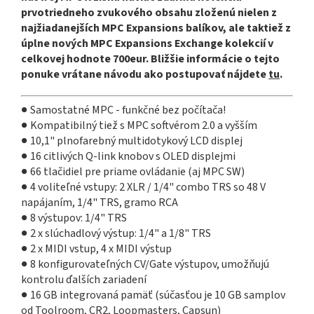
prvotriedneho zvukového obsahu zloženú nielen z
najžiadanejších MPC Expansions balíkov, ale taktiež z
úplne nových MPC Expansions Exchange kolekcií v
celkovej hodnote 700eur. Bližšie informácie o tejto
ponuke vrátane návodu ako postupovať nájdete
tu
.
● Samostatné MPC - funkčné bez počítača!
● Kompatibilný tiež s MPC softvérom 2.0 a vyšším
● 10,1" plnofarebný multidotykový LCD displej
● 16 citlivých Q-link knobov s OLED displejmi
● 66 tlačidiel pre priame ovládanie (aj MPC SW)
● 4 voliteľné vstupy: 2 XLR / 1/4" combo TRS so 48 V
napájaním, 1/4" TRS, gramo RCA
● 8 výstupov: 1/4" TRS
● 2 x slúchadlový výstup: 1/4" a 1/8" TRS
● 2 x MIDI vstup, 4 x MIDI výstup
● 8 konfigurovateľných CV/Gate výstupov, umožňujú
kontrolu ďalších zariadení
● 16 GB integrovaná pamäť (súčasťou je 10 GB samplov
od Toolroom, CR2, Loopmasters, Capsun)