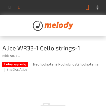
Prejsť
NÁKUP
na
KOŠÍK
obsah
Alice WR33-1 Cello strings-1
Kód:
WR33-1
Priemerné
Neohodnotené
Podrobnosti hodnotenia
Letný výpredaj
hodnotenie
Značka:
Alice
produktu
je
0,0
z
5
hviezdičiek.