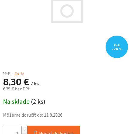
11 €
–24 %
11 €
–24 %
8,30 €
/ ks
6,75 € bez DPH
Jednotková
Na sklade
(
2 ks
)
cena:
Môžeme doručiť do:
11.8.2026
Pridať do košíka