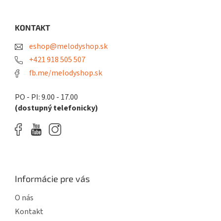
á
p
ä
KONTAKT
t
eshop@melodyshop.sk
i
e
+421 918 505 507
fb.me/melodyshop.sk
PO - PI: 9.00 - 17.00
(dostupný telefonicky)
Informácie pre vás
O nás
Kontakt