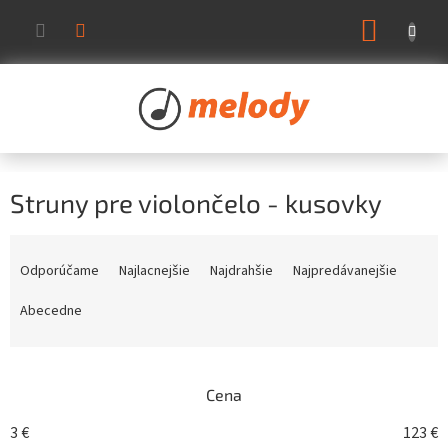
Prejsť
NÁKUP
na
KOŠÍK
obsah
Struny pre violončelo - kusovky
R
a
Odporúčame
Najlacnejšie
Najdrahšie
Najpredávanejšie
d
e
Abecedne
n
i
e
Cena
p
r
3
€
123
€
o