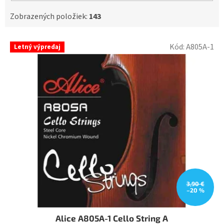
Zobrazených položiek:
143
V
Kód:
A805A-1
Letný výpredaj
ý
p
i
s
p
r
o
d
u
k
t
o
v
3,90 €
–20 %
Alice A805A-1 Cello String A