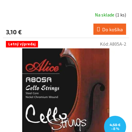
Na sklade
(
1 ks
)
Do košíka
3,10 €
Kód:
A805A-2
Letný výpredaj
4,50 €
–8 %