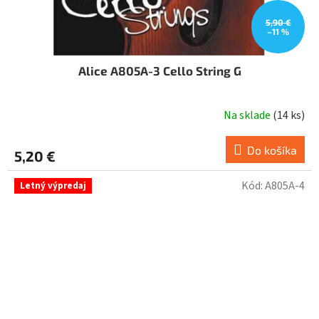
5,90 €
–11 %
Alice A805A-3 Cello String G
Na sklade
(
14 ks
)
Do košíka
5,20 €
Kód:
A805A-4
Letný výpredaj