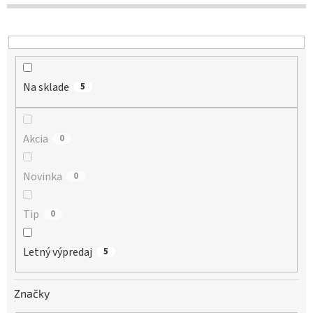
d
u
k
t
o
Na sklade
v
5
Akcia
0
Novinka
0
Tip
0
Letný výpredaj
5
Značky