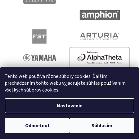
Tento web používa rôzne súbory cookies. Ďalším
prechádzaním tohto webu vyjadrujete súhlas používaním
všetkých súborov cookies.
Vytvoril Shoptet
Nastavenie
Copyright 2026
melodyshop.sk
. Všetky práva vyhradené.
Odmietnuť
Súhlasím
Upraviť nastavenie cookies