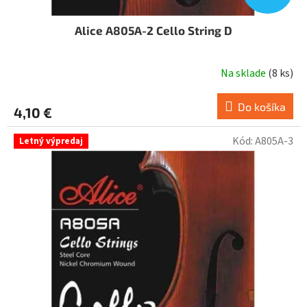
Alice A805A-2 Cello String D
Na sklade
(
8 ks
)
Do košíka
4,10 €
Kód:
A805A-3
Letný výpredaj