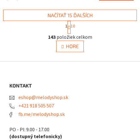
NAČÍTAŤ 15 ĎALŠÍCH
S
1
10
t
O
r
143
položiek celkom
v
á
n
l
HORE
k
á
o
d
v
a
Z
a
c
á
n
i
i
p
e
e
ä
KONTAKT
p
t
r
eshop@melodyshop.sk
i
v
k
e
+421 918 505 507
y
fb.me/melodyshop.sk
v
ý
p
PO - PI: 9.00 - 17.00
i
(dostupný telefonicky)