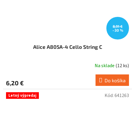
8,91 €
–30 %
Alice A805A-4 Cello String C
Na sklade
(
12 ks
)
Do košíka
6,20 €
Kód:
641263
Letný výpredaj