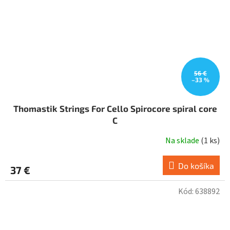
56 €
–33 %
Thomastik Strings For Cello Spirocore spiral core
C
Na sklade
(
1 ks
)
Do košíka
37 €
Kód:
638892