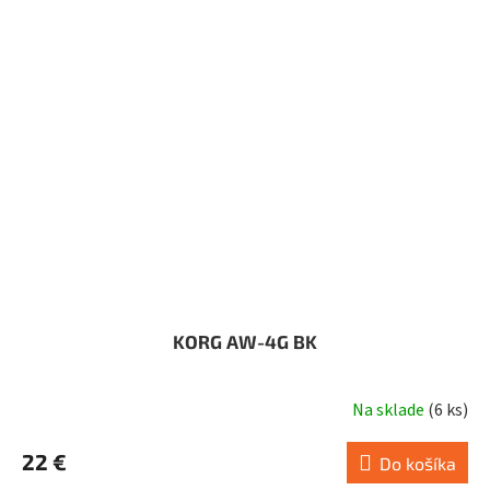
KORG AW-4G BK
Na sklade
(
6 ks
)
22 €
Do košíka