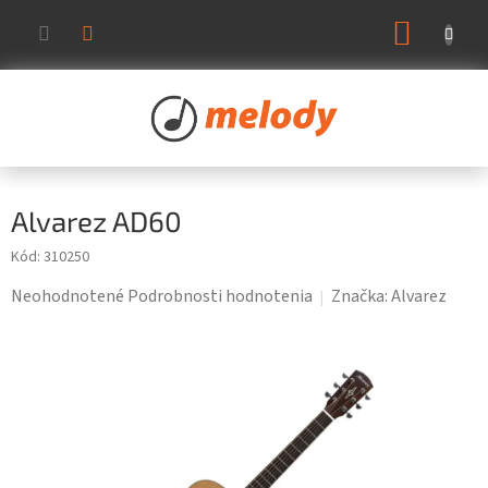
Prejsť
NÁKUP
na
KOŠÍK
obsah
Alvarez AD60
Kód:
310250
Priemerné
Neohodnotené
Podrobnosti hodnotenia
Značka:
Alvarez
hodnotenie
produktu
je
0,0
z
5
hviezdičiek.