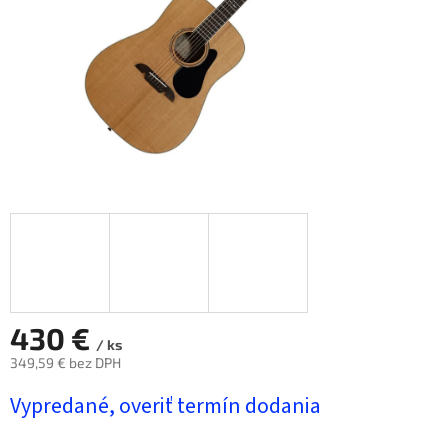
430 €
/ ks
349,59 € bez DPH
Jednotková
Vypredané, overiť termín dodania
cena: