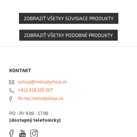
ZOBRAZIŤ VŠETKY SÚVISIACE PRODUKTY
ZOBRAZIŤ VŠETKY PODOBNÉ PRODUKTY
Z
á
p
ä
KONTAKT
t
eshop@melodyshop.sk
i
e
+421 918 505 507
fb.me/melodyshop.sk
PO - PI: 9.00 - 17.00
(dostupný telefonicky)